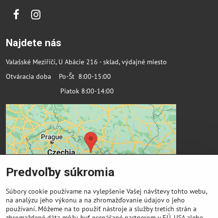
Facebook
Instagram
Najdete nás
Valašské Meziříčí, U Abácie 216 - sklad, výdajné miesto
Otváracia doba Po-Št 8:00-15:00
Piatok 8:00-14:00
Predvoľby súkromia
Súbory cookie používame na vylepšenie Vašej návštevy tohto webu,
na analýzu jeho výkonu a na zhromažďovanie údajov o jeho
používaní. Môžeme na to použiť nástroje a služby tretích strán a
zhromaždené dáta môžu byť prenášané partnerom v EÚ, USA alebo