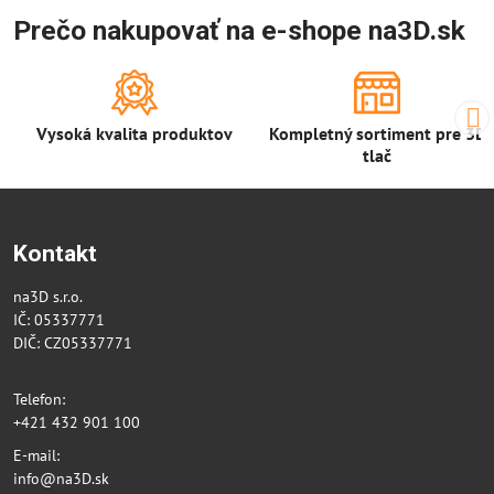
Prečo nakupovať na e-shope na3D.sk
Vysoká kvalita produktov
Kompletný sortiment pre 3D
tlač
Kontakt
na3D s.r.o.
IČ: 05337771
DIČ: CZ05337771
Telefon:
+421 432 901 100
E-mail:
info@na3D.sk