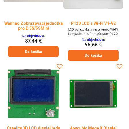
Wanhao Zobrazovací jednotka
P120 LCD s Wi-Fi V1-V2
pro D 5S/5SMini
LCD obrazovka s vestavěnou Wi-Fi,
kompatibilní s PrimaCreator P120.
Na objednávku
Na objednávku
87,44 €
56,66 €
Do košíka
Do košíka
Creality 3D LCD displej řady
Anycubic Mega X Displej