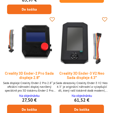
konektorům a přesnému osazení je
výměna rychlá a bezproblémová. Klíčové
Do košíka
vlastnosti * Originální 4,3" LCD displej
pro Creality CR-200B * Barevné rozhraní
pro intuitivní použití * Obnovuje...
Creality 3D Ender-2 Pro Sada
Creality 3D Ender-3 V2 Neo
displeje 2.8″
Sada displeje 4.3"
Sada displeje Creality Ender-2 Pro 2.8″ je
Sada obrazovky Creality Ender-3 V2 Neo
oficiální náhradní displej navržený
4.3" je originální náhradní a vylepšující
speciálně pro 3D tiskárnu Ender-2 Pro.
díl, který vaší tiskárně dodá moderní,
Tato sada obsahuje 2,8palcový LCD
intuitivní rozhraní. Díky jasnému
Na objednávku
Na objednávku
modul displeje s odpovídající
4,3palcovému barevnému displeji
27,50 €
61,52 €
kompatibilitou firmwaru. Obnovuje plnou
výrazně usnadňuje navigaci, ovládání a
kontrolu nad nastavením tisku,
monitorování. Klíčové vlastnosti * OEM
Do košíka
Do košíka
sledováním stavu a navigací tiskárny,
sada obrazovky pro Creality Ender-3 V2