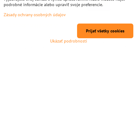
podrobné informácie alebo upraviť svoje preferencie.
Zásady ochrany osobných údajov
BIGTREETECH KNOMI V1.0
Sada displeje Creality 3D CR-
Prijať všetky cookies
10 SE
KNOMI je mini kulatý displej navržený
speciálně pro 3D tiskárny s Klipperem,
Sada displeje pro Creality 3D CR-10 SE je
Ukázať podrobnosti
nabízející uživatelům jedinečný a
originální náhradní modul displeje, který
personalizovaný způsob monitorování
obnovuje plnou funkčnost uživatelského
Na objednávku
provozu jejich tiskáren. Displej zobrazuje
rozhraní tiskárny. Vyrobeno podle
40,46 €
Na objednávku
důležité informace prostřednictvím
originálních specifikací, poskytuje jasný
97,56 €
uživatelského rozhraní KNOMI, jako je
obraz a spolehlivé ovládání. Díky
Do košíka
teplota vyhřívané podložky, teplota
shodným konektorům je výměna
trysky, stav nivelace, průběh tisku atd.
Do košíka
jednoduchá. **Klíčové vlastnosti** * OEM
KNOMI je open-source produkt, který
modul displeje pro Creality CR-10 SE *
uživatelům umožňuje...
Obnovuje přístup k menu a zobrazení
stavu *...