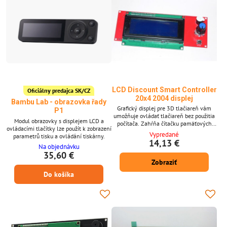
LCD Discount Smart Controller
Oficiálny predajca SK/CZ
20x4 2004 displej
Bambu Lab - obrazovka řady
Grafický displej pre 3D tlačiareň vám
P1
umožňuje ovládať tlačiareň bez použitia
Modul obrazovky s displejem LCD a
počítača. Zahŕňa čítačku pamäťových
ovládacími tlačítky lze použít k zobrazení
kariet. LCD displej 2004
Vypredané
parametrů tisku a ovládání tiskárny.
14,13 €
Na objednávku
35,60 €
Zobraziť
Do košíka