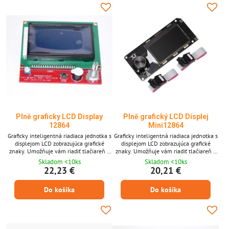
Plně graficky LCD Display
Plně grafický LCD Displej
12864
Mini12864
Graficky inteligentná riadiaca jednotka s
Graficky inteligentná riadiaca jednotka s
displejom LCD zobrazujúca grafické
displejom LCD zobrazujúca grafické
znaky. Umožňuje vám riadiť tlačiareň a
znaky. Umožňuje vám riadiť tlačiareň a
tlačiť bez použitia počítača.
tlačiť bez použitia počítača.
Skladom <10ks
Skladom <10ks
22,23 €
20,21 €
Do košíka
Do košíka