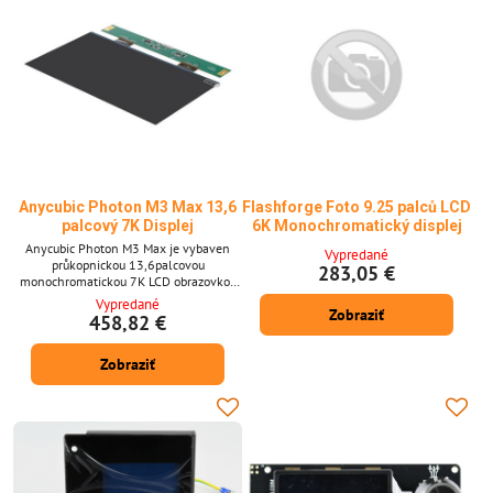
Anycubic Photon M3 Max 13,6
Flashforge Foto 9.25 palců LCD
palcový 7K Displej
6K Monochromatický displej
Anycubic Photon M3 Max je vybaven
Vypredané
průkopnickou 13,6palcovou
283,05 €
monochromatickou 7K LCD obrazovkou
(6 480 × 3 600 pixelů) pro 3D tisk
Vypredané
Zobraziť
pryskyřicí s ultra vysokým rozlišením.
458,82 €
Tento rozsáhlý displej umožňuje
velkorysý objem tisku při zachování
Zobraziť
ostrých detailů a vynikající věrnosti
vrstev. Klíčové vlastnosti * Velký
13,6palcový monochromatický 7K LCD
displej * Vysoké rozlišení: 6 480 × 3 600
pixelů...