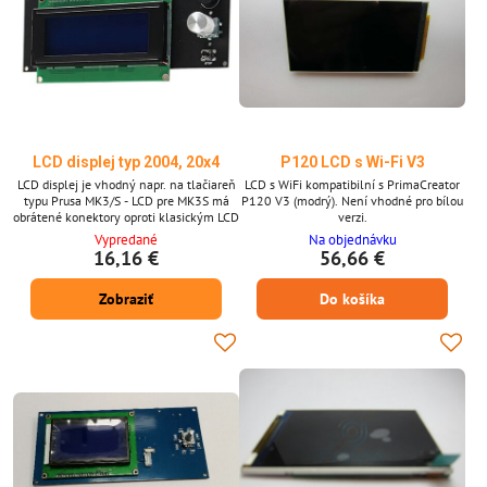
LCD displej typ 2004, 20x4
P120 LCD s Wi-Fi V3
LCD displej je vhodný napr. na tlačiareň
LCD s WiFi kompatibilní s PrimaCreator
typu Prusa MK3/S - LCD pre MK3S má
P120 V3 (modrý). Není vhodné pro bílou
obrátené konektory oproti klasickým LCD
verzi.
Vypredané
Na objednávku
16,16 €
56,66 €
Zobraziť
Do košíka