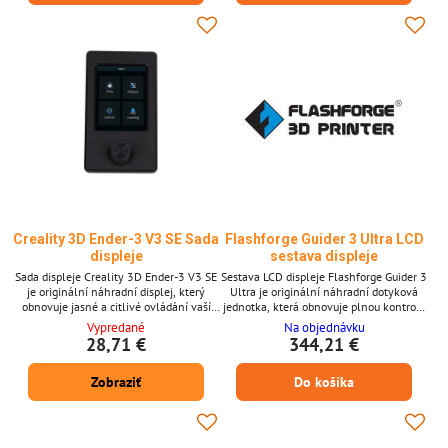
aniž by bylo nutné používat externí
Neo * 4,3palcový plnobarevný displej *
zařízení. Klíčové vlastnosti * 2,8palcový
Jasné a citlivé rozhraní * Zjednodušuje
LCD modul displeje *...
ovládání...
Creality 3D Ender-3 V3 SE Sada
Flashforge Guider 3 Ultra LCD
displeje
sestava displeje
Sada displeje Creality 3D Ender-3 V3 SE
Sestava LCD displeje Flashforge Guider 3
je originální náhradní displej, který
Ultra je originální náhradní dotyková
obnovuje jasné a citlivé ovládání vaší
jednotka, která obnovuje plnou kontrolu
tiskárny. Instaluje se rychle pomocí plug-
a funkčnost zobrazení vaší tiskárny.
Vypredané
Na objednávku
and-play kabelu a poskytuje intuitivní
Ideální pro výměnu poškozené nebo
28,71 €
344,21 €
rozhraní pro nastavení, ladění a kontrolu
nereagující obrazovky, aby se váš stroj
stavu. Je navržen pro spolehlivé
vrátil do plného provozu. Tento
Zobraziť
Do košíka
každodenní použití. Klíčové vlastnosti
originální díl, navržený pro Guider 3
Originální modul displeje pro Ender-3 V3
Ultra, zajišťuje perfektní padnutí,
SE Plug-and-play instalace s
přesnou odezvu dotyku a dlouhotrvající
přiloženým...
spolehlivost....