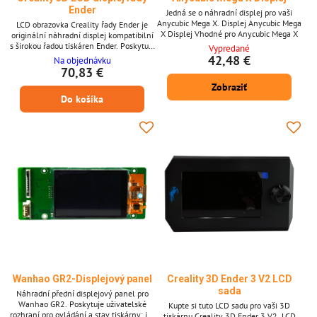
Ender
Jedná se o náhradní displej pro vaši
Anycubic Mega X. Displej Anycubic Mega
LCD obrazovka Creality řady Ender je
X Displej Vhodné pro Anycubic Mega X
originální náhradní displej kompatibilní
s širokou řadou tiskáren Ender. Poskytuje
Vypredané
jasnou navigaci v menu a přímé ovládání
42,48 €
Na objednávku
funkcí tiskárny, čímž se stává nezbytným
70,83 €
náhradním dílem, pokud se původní
Zobraziť
obrazovka poškodí nebo přestane
Do košíka
reagovat. Klíčové vlastnosti * OEM LCD
obrazovka pro tiskárny Creality řady
Ender * Jasný displej pro snadnou
navigaci v menu...
Wanhao GR2-Displejový panel
Creality 3D Ender 3 V2 LCD
sada
Náhradní přední displejový panel pro
Wanhao GR2. Poskytuje uživatelské
Kupte si tuto LCD sadu pro vaši 3D
rozhraní pro ovládání a stav tiskárny; je-
tiskárnu Creality 3D Ender 3 V2. LCD