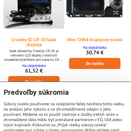
Creality 3D CR-30 Sada
Mini 12864 displejový modul
displeje
Na objednávku
Sada obrazovky Creality CR-30 je
30,74 €
náhradní LCD displej s otočným
ovladačem/tlačítkem pro tiskárnu CR-30
Do košíka
PrintMill, což umožňuje ovládat tiskové
Na objednávku
úlohy prostřednictvím vstupu na
61,52 €
obrazovce. Klíčové vlastnosti * Rozhraní
LCD + otočný ovladač pro CR-30 *
Do košíka
Originální náhradní díl Creality * Snadná
instalace s dodávanou kabeláží *
Predvoľby súkromia
Obnovuje nebo nahrazuje funkčnost
obrazovky * Umožňuje...
Súbory cookie používame na vylepšenie Vašej návštevy tohto webu,
na analýzu jeho výkonu a na zhromažďovanie údajov o jeho
používaní. Môžeme na to použiť nástroje a služby tretích strán a
zhromaždené dáta môžu byť prenášané partnerom v EÚ, USA alebo
iných krajinách. Kliknutím na „Prijať všetky súbory cookie"
vyjadrujete svoj súhlas s týmto spracovaním. Nižšie môžete nájsť