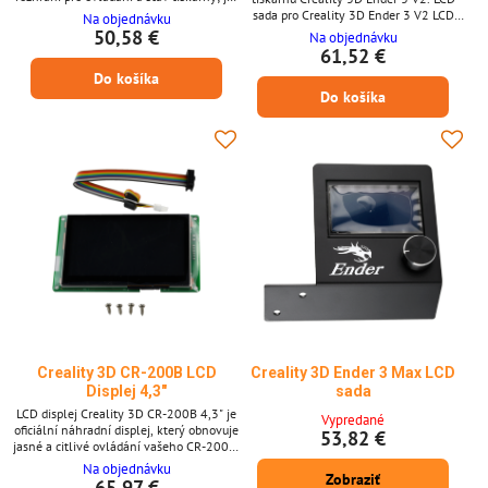
li osazen, panel obsahuje dotykovou
sada pro Creality 3D Ender 3 V2 LCD
Na objednávku
vrstvu pro přímou interakci. Klíčové
sada Vhodné pro Creality 3D Ender 3 V2
50,58 €
Na objednávku
vlastnosti * Kompatibilita: Wanhao GR2
61,52 €
(sestava displeje a dotykového panelu). *
Do košíka
Funkce: UI/zobrazení stavu a, je-li
relevantní, dotykový vstup pro nabídky a
Do košíka
příkazy. * Přímá náhrada 1:1, shodná s...
Creality 3D CR-200B LCD
Creality 3D Ender 3 Max LCD
Displej 4,3"
sada
LCD displej Creality 3D CR-200B 4,3" je
Vypredané
oficiální náhradní displej, který obnovuje
53,82 €
jasné a citlivé ovládání vašeho CR-200B.
Barevný displej zajišťuje snadnou
Na objednávku
Zobraziť
navigaci v menu a díky odpovídajícím
65,97 €