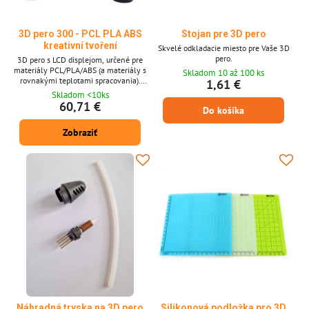
3D pero 300 - PCL PLA ABS
Stojan pre 3D pero
kreativní tvoření
Skvelé odkladacie miesto pre Vaše 3D
pero.
3D pero s LCD displejom, určené pre
materiály PCL/PLA/ABS (a materiály s
Skladom 10 až 100 ks
rovnakými teplotami spracovania).
1,61 €
Pomocou pera môžete vytvárať rôzne 3D
Skladom <10ks
objekty. Pero rozvíja priestorovú
60,71 €
Do košíka
predstavivosť. Ideálna na lepenie a
opravu modelov. Super darček pre deti a
Zobraziť
vlastníkov 3D tlačiarní.
Náhradná tryska na 3D pero
Silikonová podložka pro 3D