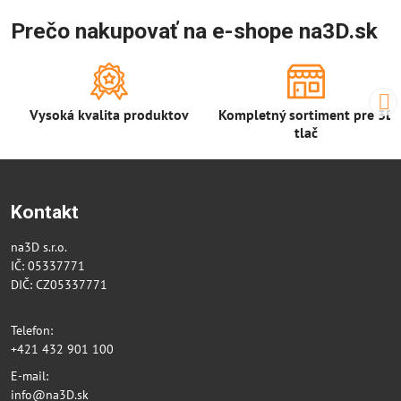
Prečo nakupovať na e-shope na3D.sk
Vysoká kvalita produktov
Kompletný sortiment pre 3D
tlač
Kontakt
na3D s.r.o.
IČ: 05337771
DIČ: CZ05337771
Telefon:
+421 432 901 100
E-mail:
info@na3D.sk