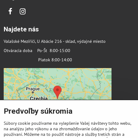
Facebook
Instagram
Najdete nás
Valašské Meziříčí, U Abácie 216 - sklad, výdajné miesto
Otváracia doba Po-Št 8:00-15:00
Piatok 8:00-14:00
Predvoľby súkromia
Súbory cookie používame na vylepšenie Vašej návštevy tohto webu,
na analýzu jeho výkonu a na zhromažďovanie údajov o jeho
používaní. Môžeme na to použiť nástroje a služby tretích strán a