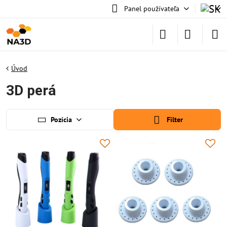
Panel používateľa
Úvod
3D perá
Pozícia
Filter