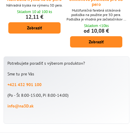
pero
Náhradná tryska na výmenu 3D pera.
Multifunkčná farebná silikónová
Skladom 10 až 100 ks
podložka na použitie pre 3D pera.
12,11 €
Podložka je vhodná pre začiatočníkov aj
pre odborníkov, pre deti a dospelých.
Skladom <10ks
Zobraziť
Flexibilná podložka, ľahké použitie. Na
od 10,08 €
podložke sú rôzne geometrické tvary v
rôznych veľkostiach. Práca s 3D perom si
Zobraziť
vyžaduje určitú zručnosť a stabilnú ruku v
práci. Podložka pomôže urobiť prácu s 3D
perom príjemnejšou a zábavnejšou. Toto
je ideálny...
Potrebujete poradiť s výberom produktov?
Sme tu pre Vás
+421 432 901 100
(Po - Št 8:00-15:00, Pi 8:00-14:00)
info@na3D.sk