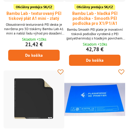
Oficiálny predajca SK/CZ
Oficiálny predajca SK/CZ
Bambu Lab - texturovaný PEI
Bambu Lab - hladká PEI
tiskový plát A1 mini - zlatý
podložka - Smooth PEI
podložka pro X1/P1/A1
Oboustranná texturovaná PEI deska je
navržena pro 3D tiskárny Bambu Lab A1
Bambu Smooth PEI plate je inovativní
mini a nabízí řadu výhod pro dosažení
tisková podložka vyrobená z PEI
kvalitních a spolehlivých výtisků.
(polyetherimidu) s hladkým povrchem.
Skladom <10ks
Nabízí vynikající přilnavost pro širokou
21,42 €
Skladom <10ks
škálu filamentů, včetně ABS, PLA, PETG
42,78 €
a TPU. Díky snadnému odlepování
Do košíka
výtisků a odolnosti proti vysokým
Do košíka
teplotám je ideální pro náročné 3D
tiskárny.