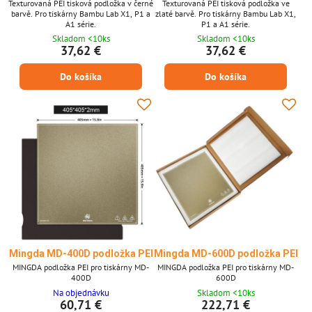
Texturovaná PEI tisková podložka v černé
Texturovaná PEI tisková podložka ve
barvě. Pro tiskárny Bambu Lab X1, P1 a
zlaté barvě. Pro tiskárny Bambu Lab X1,
A1 série.
P1 a A1 série.
Skladom <10ks
Skladom <10ks
37,62 €
37,62 €
Do košíka
Do košíka
Mingda MD-400D podložka PEI
Mingda MD-600D podložka PEI
MINGDA podložka PEI pro tiskárny MD-
MINGDA podložka PEI pro tiskárny MD-
400D
600D
Na objednávku
Skladom <10ks
60,71 €
222,71 €