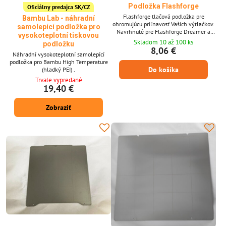
Podložka Flashforge
Oficiálny predajca SK/CZ
Flashforge tlačová podložka pre
Bambu Lab - náhradní
ohromujúcu priľnavosť Vašich výtlačkov.
samolepící podložka pro
Navrhnuté pre Flashforge Dreamer a
vysokoteplotní tiskovou
Creator Pro a ďalšie s rovnakou tlačovou
Skladom 10 až 100 ks
podložku
plochou. Rozmery podložky: 233 x 155
8,06 €
mm.
Náhradní vysokoteplotní samolepící
podložka pro Bambu High Temperature
Do košíka
(hladký PEI) .
Trvale vypredané
19,40 €
Zobraziť