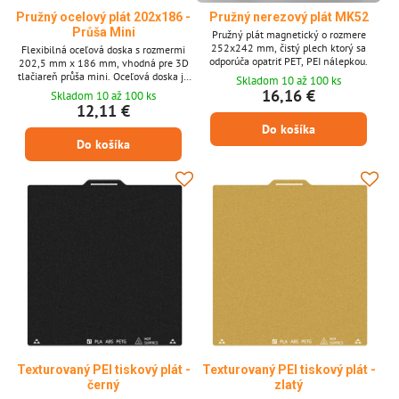
Pružný ocelový plát 202x186 -
Pružný nerezový plát MK52
Průša Mini
Pružný plát magnetický o rozmere
252x242 mm, čistý plech ktorý sa
Flexibilná oceľová doska s rozmermi
odporúča opatriť PET, PEI nálepkou.
202,5 ​​mm x 186 mm, vhodná pre 3D
tlačiareň průša mini. Oceľová doska je
Skladom 10 až 100 ks
bez nálepky! Odporúča sa poskytnúť
16,16 €
Skladom 10 až 100 ks
domáceho maznáčika, Pei s nálepkou.
12,11 €
Používa sa spolu s magnetickou
Do košíka
zahrievanou podložkou.
Do košíka
Texturovaný PEI tiskový plát -
Texturovaný PEI tiskový plát -
černý
zlatý