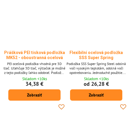
Prášková PEI tisková podložka
Flexibilní ocelová podložka
MK52 - oboustranná ocelová
SSS Super Spring
PEI oceľová podložka vhodná pre 3D
Podložka SSS Super Spring Steel odolná
tlač. Uľahčuje 3D tlač, výtlačok je možné
voči vysokým teplotám, odolná voči
z tejto podložky ľahko odobrať. Podložka
opotrebovaniu. Jednoduché použitie.
je obojstranná s jednoduchou údržbou.
Podložka je flexibilná. Využiteľná pre
Skladom <10ks
Skladom <10ks
Rozmery: 241 x 253,8 mm
veľké množstvo materiálov PLA, PETG,
34,38 €
od 26,28 €
TPU, ABS, atď.
Zobraziť
Zobraziť