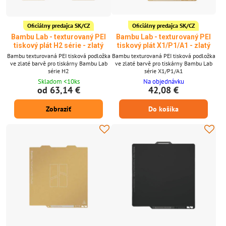
Oficiálny predajca SK/CZ
Oficiálny predajca SK/CZ
Bambu Lab - texturovaný PEI
Bambu Lab - texturovaný PEI
tiskový plát H2 série - zlatý
tiskový plát X1/P1/A1 - zlatý
Bambu texturovaná PEI tisková podložka
Bambu texturovaná PEI tisková podložka
ve zlaté barvě pro tiskárny Bambu Lab
ve zlaté barvě pro tiskárny Bambu Lab
série H2
série X1/P1/A1
Skladom <10ks
Na objednávku
od 63,14 €
42,08 €
Zobraziť
Do košíka