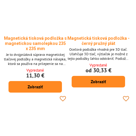
Magnetická tisková podložka s
Magnetická tisková podložka -
magnetickou samolepkou 235
černý pružný plát
x 235 mm
Oceľová podložka vhodná pre 3D tlač.
Uľahčuje 3D tlač, výtlačok je možné z
Je to dvojprúdová súprava magnetickej
tejto podložky ľahko odstrániť. Podložka
tlačovej podložky a magnetická nálepka,
je dvojnásobná s ľahkou údržbou.
ktorá sa používa na prilepenie sa na
Vypredané
Vhodné pre magnetické vankúšiky, ak
vašej tlačovej podložke. Vhodné pre
od 30,33 €
Vypredané
nemáte magnetickú podložku, môžete si
magnetickú tlačovú podložku alebo
11,30 €
kúpiť magnety. Čierna podložka pre 3D
oceľovú tlačovú podložku. Veľkosť
Zobraziť
tlač
magnetickej nálepky je 235 x 235 mm,
Zobraziť