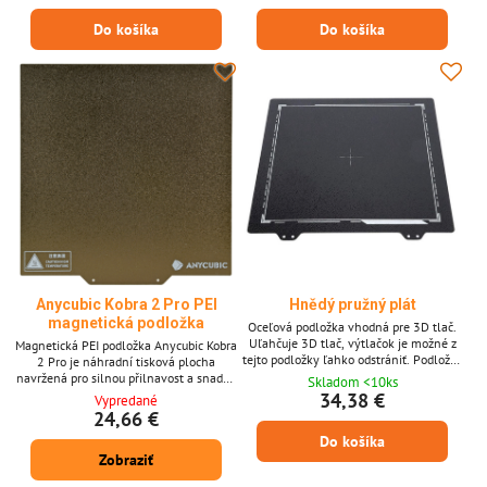
Do košíka
Do košíka
Anycubic Kobra 2 Pro PEI
Hnědý pružný plát
magnetická podložka
Oceľová podložka vhodná pre 3D tlač.
Uľahčuje 3D tlač, výtlačok je možné z
Magnetická PEI podložka Anycubic Kobra
tejto podložky ľahko odstrániť. Podložka
2 Pro je náhradní tisková plocha
je dvojnásobná s ľahkou údržbou. Čierna
navržená pro silnou přilnavost a snadné
Skladom <10ks
podložka pre 3D tlač s práškovým
odstranění výtisků. Povrch potažený PEI
34,38 €
Vypredané
ukladaním špeciálneho priemyselného
zajišťuje spolehlivé přilnutí během tisku
24,66 €
oleja.
a hladké uvolnění po ochlazení, zatímco
Do košíka
magnetická spodní strana umožňuje
Zobraziť
rychlou instalaci a výměnu. Klíčové
vlastnosti * Náhradní magnetická PEI