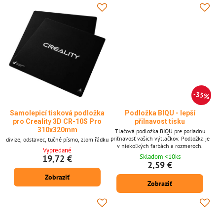
podložka pro Anycubic Kobra 2 Pro * PEI
povlak...
35%
Samolepicí tisková podložka
Podložka BIQU - lepší
pro Creality 3D CR-10S Pro
přilnavost tisku
310x320mm
Tlačová podložka BIQU pre poriadnu
priľnavosť vašich výtlačkov. Podložka je
divize, odstavec, tučné písmo, zlom řádku
v niekoľkých farbách a rozmeroch.
Vypredané
Skladom <10ks
19,72 €
2,59 €
Zobraziť
Zobraziť