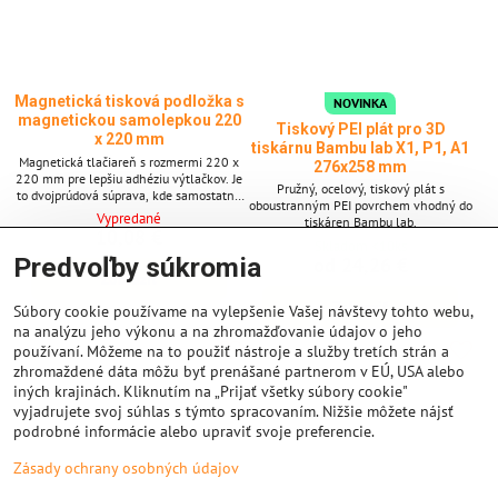
Magnetická tisková podložka s
NOVINKA
magnetickou samolepkou 220
Tiskový PEI plát pro 3D
x 220 mm
tiskárnu Bambu lab X1, P1, A1
Magnetická tlačiareň s rozmermi 220 x
276x258 mm
220 mm pre lepšiu adhéziu výtlačkov. Je
Pružný, ocelový, tiskový plát s
to dvojprúdová súprava, kde samostatná
oboustranným PEI povrchem vhodný do
magnetická podložka zaručuje ľahšie
Vypredané
tiskáren Bambu lab.
odstránenie tlačených výrobkov.
10,08 €
Skladom <10ks
Predvoľby súkromia
od 24,26 €
Zobraziť
Zobraziť
Súbory cookie používame na vylepšenie Vašej návštevy tohto webu,
na analýzu jeho výkonu a na zhromažďovanie údajov o jeho
používaní. Môžeme na to použiť nástroje a služby tretích strán a
zhromaždené dáta môžu byť prenášané partnerom v EÚ, USA alebo
iných krajinách. Kliknutím na „Prijať všetky súbory cookie"
vyjadrujete svoj súhlas s týmto spracovaním. Nižšie môžete nájsť
podrobné informácie alebo upraviť svoje preferencie.
Zásady ochrany osobných údajov