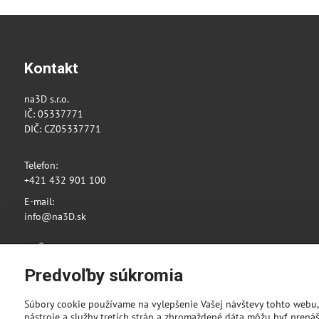
Kontakt
na3D s.r.o.
IČ: 05337771
DIČ: CZ05337771
Telefon:
+421 432 901 100
E-mail:
info@na3D.sk
Facebook
Instagram
Predvoľby súkromia
Súbory cookie používame na vylepšenie Vašej návštevy tohto webu,
nástroje a služby tretích strán a zhromaždené dáta môžu byť prenáš