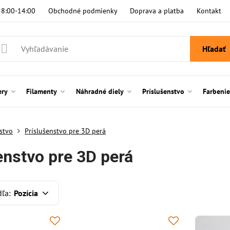
i 8:00-14:00
Obchodné podmienky
Doprava a platba
Kontakt
Hľadať
ery
Filamenty
Náhradné diely
Príslušenstvo
Farbeni
stvo
Príslušenstvo pre 3D perá
enstvo pre 3D perá
dľa:
Pozícia