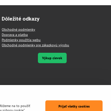
Dôležité odkazy
Obchodné podmienky
Doprava a platba
Podmienky použitia webu
Obchodné podmienky pre zákazkovú výrobu
Výkup cievok
Môžeme na to použiť
Prijať všetky cookies
y súbory cookie"