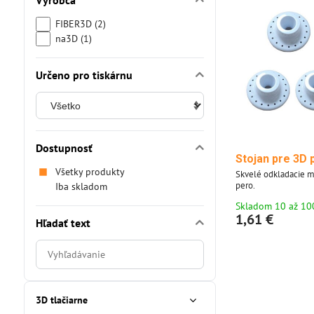
Výrobca
FIBER3D (2)
na3D (1)
Určeno pro tiskárnu
Dostupnosť
Stojan pre 3D 
Všetky produkty
Skvelé odkladacie m
pero.
Iba skladom
Skladom 10 až 10
1,61 €
Hľadať text
Prehľadať
výsledky
filtra
fulltextom
3D tlačiarne