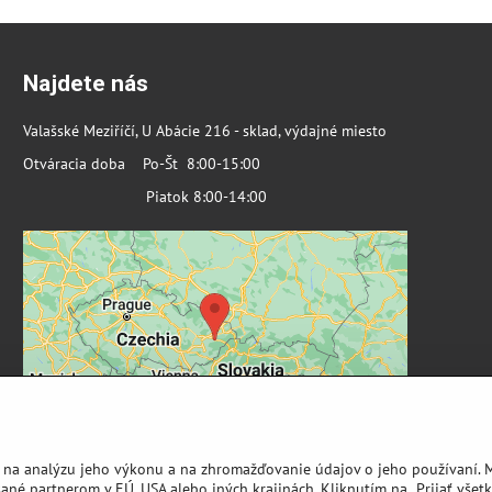
Najdete nás
Valašské Meziříčí, U Abácie 216 - sklad, výdajné miesto
Otváracia doba Po-Št 8:00-15:00
Piatok 8:00-14:00
 na analýzu jeho výkonu a na zhromažďovanie údajov o jeho používaní. 
ané partnerom v EÚ, USA alebo iných krajinách. Kliknutím na „Prijať všetk