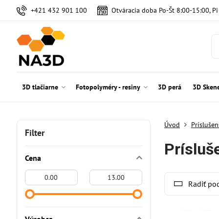
+421 432 901 100
Otváracia doba Po-Št 8:00-15:00, P
3D tlačiarne
Fotopolyméry - resiny
3D perá
3D Sken
Úvod
Príslušen
Filter
Prísluš
Cena
Od:
Do:
Radiť po