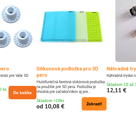
pero
Silikonová podložka pro 3D
Náhradná tr
pero
iesto pre Vaše 3D
Náhradná tryska 
Multifunkčná farebná silikónová podložka
Skladom 10 až 
na použitie pre 3D pera. Podložka je
12,11 €
0 ks
vhodná pre začiatočníkov aj pre
Do košíka
odborníkov, pre deti a dospelých.
Skladom <10ks
Flexibilná podložka, ľahké použitie. Na
Zobraziť
od 10,08 €
podložke sú rôzne geometrické tvary v
rôznych veľkostiach. Práca s 3D perom si
vyžaduje určitú zručnosť a stabilnú ruku v
práci. Podložka pomôže urobiť prácu s 3D
perom príjemnejšou a zábavnejšou. Toto je
ideálny...