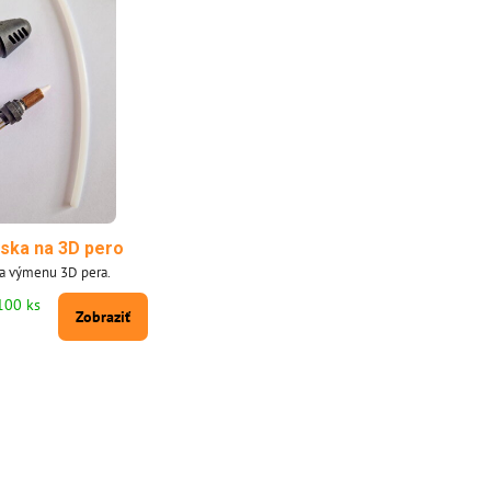
yska na 3D pero
na výmenu 3D pera.
100 ks
Zobraziť