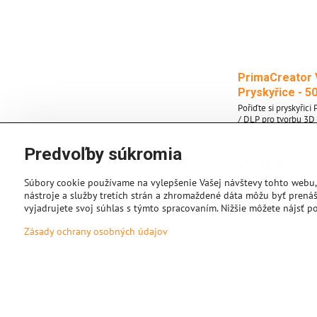
PrimaCreator 
Pryskyřice - 50
Pořiďte si pryskyřici
/ DLP pro tvorbu 3D
strukturami, precizní
nádhernými povrchy. 
Predvoľby súkromia
Na objednávku
zpracovávejte na va
15,35 €
tiskárně v rozsahu v
405 nanometrů. Vlastnosti materiálu
Súbory cookie používame na vylepšenie Vašej návštevy tohto webu,
pryskyřice PrimaCrea
nástroje a služby tretích strán a zhromaždené dáta môžu byť prenáš
Použití na vašich U
vyjadrujete svoj súhlas s týmto spracovaním. Nižšie môžete nájsť p
tiskárnách * Optimal
zpracování v rozsahu
Zásady ochrany osobných údajov