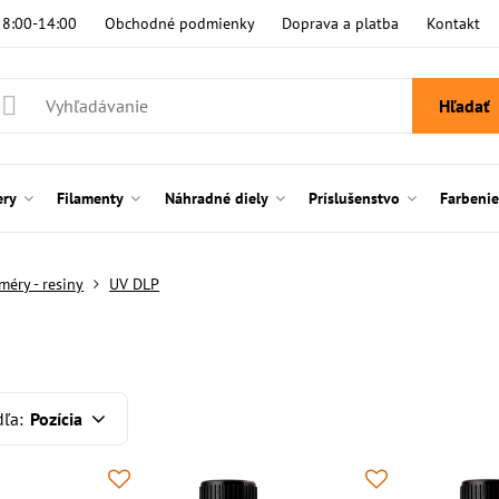
i 8:00-14:00
Obchodné podmienky
Doprava a platba
Kontakt
Hľadať
ery
Filamenty
Náhradné diely
Príslušenstvo
Farbeni
éry - resiny
UV DLP
dľa:
Pozícia