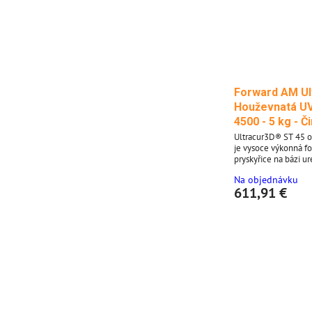
Forward AM Ul
Houževnatá UV
4500 - 5 kg - Č
Ultracur3D® ST 45 
je vysoce výkonná f
pryskyřice na bázi u
tisk technologií LCD
Na objednávku
vynikající houževnat
611,91 €
a konzistentní tisknu
vhodná pro funkční p
pro konečné použití. - Vynikajíc
houževnatost a odol
díly - Optimalizová
DLP...