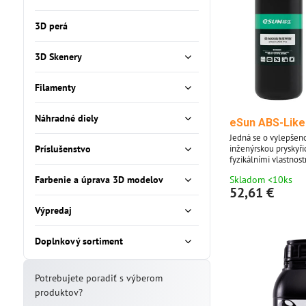
3D perá
3D Skenery
Filamenty
Náhradné diely
eSun ABS-Like
Jedná se o vylepšen
inženýrskou pryskyř
Príslušenstvo
fyzikálními vlastnos
Díky své vysoké pevn
Skladom <10ks
Farbenie a úprava 3D modelov
nárazu a nízkému smr
52,61 €
tisk ochranných plas
Výpredaj
Doplnkový sortiment
Potrebujete poradiť s výberom
produktov?