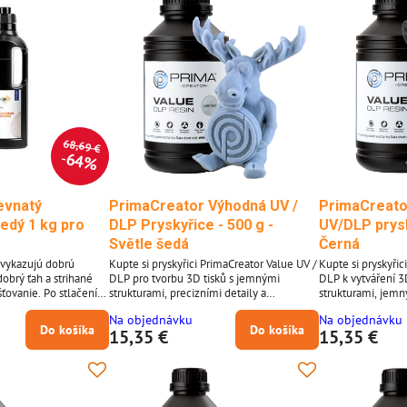
68,69 €
64%
evnatý
PrimaCreator Výhodná UV /
PrimaCreato
edý 1 kg pro
DLP Pryskyřice - 500 g -
UV/DLP prysk
Světle šedá
Černá
 vykazujú dobrú
Kupte si pryskyřici PrimaCreator Value UV /
Kupte si pryskyřic
 dobrý ťah a strihané
DLP pro tvorbu 3D tisků s jemnými
DLP k vytváření 3
šťovanie. Po stlačení
strukturami, precizními detaily a
strukturami, jemn
vodnej polohy.
nádhernými povrchy. Zpracujte tuto
nádhernými povrch
Na objednávku
Na objednávku
pryskyřici na vaší UV LED & DLP 3D
pryskyřici na své
Do košíka
Do košíka
15,35 €
15,35 €
tiskárně v rozsahu vlnových délek 395 až
v rozsahu vlnový
405 nanometrů. Vlastnosti materiálu
nanometrů. Materiálové vlastnosti
pryskyřice PrimaCreator Value UV / DLP:
pryskyřice PrimaC
Aplikace na UV-LED & DLP-3D tiskárnách
Použití na vašic
Optimalizováno pro zpracování v rozsahu
tiskárnách * Opti