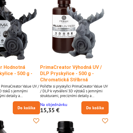
r Hodnotná
PrimaCreator Výhodná UV /
yřice - 500 g -
DLP Pryskyřice - 500 g -
Chromatická Stříbrná
i PrimaCreator Value UV /
Pořiďte si pryskyřici PrimaCreator Value UV
D tisků s jemnými
/ DLP k vytváření 3D výtisků s jemnými
ými detaily a
strukturami, precizními detaily a
y. Zpracujte tuto
nádhernými povrchy. Zpracujte tuto
Na objednávku
 UV LED a DLP 3D tiskárně
pryskyřici na své UV LED a DLP 3D tiskárně
Do košíka
Do košíka
15,35 €
ch délek od 395 do 405
v rozsahu vlnových délek 395 až 405
nanometrů. Vlastnosti materiálu pryskyřice
reator Value UV / DLP: *
PrimaCreator Value UV / DLP: - Použití na
h UV-LED a DLP-3D
UV-LED a DLP-3D tiskárnách -
malizováno pro
Optimalizováno pro zpracování v rozsahu