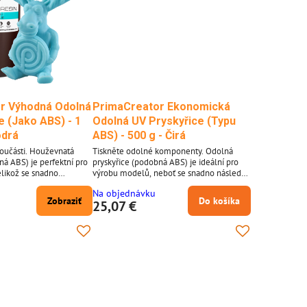
r Výhodná Odolná
PrimaCreator Ekonomická
e (Jako ABS) - 1
Odolná UV Pryskyřice (Typu
odrá
ABS) - 500 g - Čirá
součásti. Houževnatá
Tiskněte odolné komponenty. Odolná
ná ABS) je perfektní pro
pryskyřice (podobná ABS) je ideální pro
likož se snadno
výrobu modelů, neboť se snadno následně
ává. Tato pryskyřice pro
zpracovává. Tato 3D tisková pryskyřice je
Na objednávku
elmi vhodná pro funkční
také velmi vhodná pro funkční
Zobraziť
Do košíka
25,07 €
ikož je dostatečně
prototypování, jelikož je dostatečně
m z případů použití je
odolná. Jedním z případů použití je 3D tisk
kož tyto objekty musí být
brýlí, jelikož tyto objekty musí být pevné,
. Navíc je pryskyřice z
ale ohebné. Navíc, pryskyřice z naší řady
soce kvalitní...
VALUE je vysoce kvalitní pryskyřice...