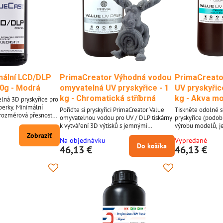
nální LCD/DLP
PrimaCreator Výhodná vodou
PrimaCreato
00g - Modrá
omyvatelná UV pryskyřice - 1
UV pryskyřic
kg - Chromatická stříbrná
kg - Akva m
elná 3D pryskyřice pro
šperky. Minimální
Pořiďte si pryskyřici PrimaCreator Value
Tiskněte odolné 
í rozměrová přesnost
omyvatelnou vodou pro UV / DLP tiskárny
pryskyřice (podob
rů malých, ale složitě
k vytváření 3D výtisků s jemnými
výrobu modelů, je
á fyzikální vlastnosti
strukturami, detailními prvky a nádhernými
dodatečně zpracov
Zobraziť
astnostmi vosku, takže
Na objednávku
Vypredané
povrchy. Tuto pryskyřici zpracovávejte na
3D tisk je také v
Do košíka
 pomocí stejné sady
46,13 €
46,13 €
své UV LED a DLP 3D tiskárně v rozsahu
prototypování, jel
vlnových délek 395-405 nanometrů.
houževnatá. Jední
ádné zbytky popela *
Vlastnosti materiálu PrimaCreator Value
3D tisk brýlí. Jeli
á
pryskyřice UV / DLP omyvatelné vodou:
pevné, ale ohebné
Použití na UV LED a DLP 3D tiskárnách...
naší řady VALUE vy