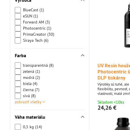
Výrobca
BlueCast (1)
eSUN (1)
Forward AM (3)
Photocentric (1)
PrimaCreator (30)
Siraya Tech (6)
Farba
transparentná (8)
UV Resin houž
zelená (1)
Photocentric š
modrá (2)
DLP tiskárny
biela (4)
Výrobky sú tuhé, ale
flexibilitu, pevnosť,
čierna (7)
vlastnosti, malé zmr
sivá (8)
sa vráti do svojej pô
zobraziť všetky
Skladom <10ks
24,26 €
Váha materiálu
0,5 kg (14)