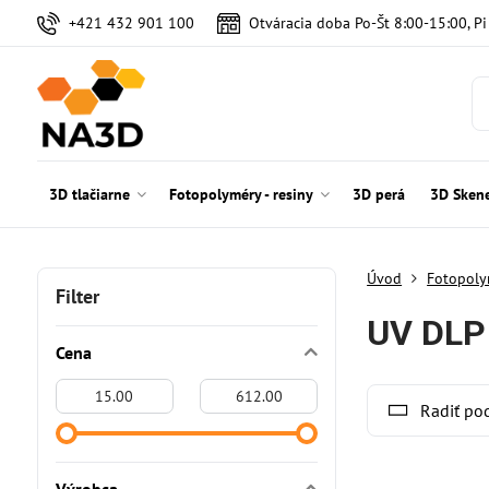
+421 432 901 100
Otváracia doba Po-Št 8:00-15:00, P
3D tlačiarne
Fotopolyméry - resiny
3D perá
3D Sken
Úvod
Fotopolym
Filter
UV DLP
Cena
Od:
Do:
Radiť po