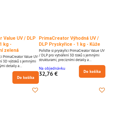
r Value UV / DLP
PrimaCreator Výhodná UV /
1 kg -
DLP Pryskyřice - 1 kg - Kůže
ní zelená
Pořiďte si pryskyřici PrimaCreator Value UV
/ DLP pro vytváření 3D tisků s jemnými
ici PrimaCreator Value UV
strukturami, precizními detaily a
ní 3D výtisků s jemnými
nádhernými povrchy. Tuto pryskyřici
ými detaily a
Na objednávku
zpracovávejte na vaší UV LED a DLP 3D
y. Tuto pryskyřici
Do košíka
32,76 €
tiskárně v rozsahu vlnových délek 395 až
 vaší UV LED a DLP 3D
Do košíka
405 nanometrů. **Vlastnosti pryskyřice
u vlnových délek od 395
PrimaCreator Value UV / DLP:** * Použití
řice
na UV-LED a DLP 3D tiskárnách *
e UV / DLP: Použití na
Optimalizováno pro zpracování v rozsahu
tiskárnách
vlnových...
ro zpracování v rozsahu