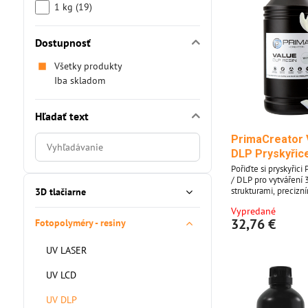
1 kg (19)
Dostupnosť
Všetky produkty
Iba skladom
Hľadať text
PrimaCreator 
Prehľadať
DLP Pryskyřice 
výsledky
Pořiďte si pryskyřici
filtra
/ DLP pro vytváření 
fulltextom
strukturami, precizn
3D tlačiarne
povrchy. Tuto pryskyř
Vypredané
UV LED a DLP 3D tis
32,76 €
Fotopolyméry - resiny
vlnových délek 395 
Vlastnosti materiálu 
PrimaCreator Value U
UV LASER
vašich UV-LED & DLP
Optimalizováno pro 
UV LCD
rozsahu...
UV DLP