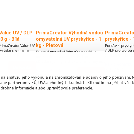
Value UV / DLP
PrimaCreator Výhodná vodou
PrimaCreato
0 g - Bílá
omyvatelná UV pryskyřice - 1
pryskyřice - 
kg - Pleťová
 PrimaCreator Value UV
Pořiďte si pryskyř
 výtisků s jemnými
/ DLP pro tvorbu 
Kupte si pryskyřici PrimaCreator Value
mi detaily a
strukturami, preci
omyvatelnou vodou UV / DLP pro tvorbu
Tuto pryskyřici
nádhernými povrch
3D tisků s jemnými strukturami, jemnými
Na objednávku
ší UV LED a DLP 3D
zpracovávejte na
detaily a nádhernými povrchy. Tuto
Do košíka
32,76 €
lnových délek 395 až
tiskárně v rozsah
Na objednávku
pryskyřici zpracovávejte na vaší UV LED a
Do košíka
405 nanometrů. Vlastnosti materiálu
46,13 €
DLP 3D tiskárně v rozsahu vlnových délek
 na analýzu jeho výkonu a na zhromažďovanie údajov o jeho používaní. 
tor Value UV / DLP: *
pryskyřice PrimaC
395-405 nanometrů. Vlastnosti materiálu
ané partnerom v EÚ, USA alebo iných krajinách. Kliknutím na „Prijať všetk
V-LED a DLP-3D
Použití na vašic
pryskyřice PrimaCreator Value omyvatelná
odrobné informácie alebo upraviť svoje preferencie.
izováno pro
tiskárnách - Opti
vodou UV / DLP: - Použití na vašich UV
...
zpracování v rozsa
LED a DLP 3D tiskárnách -
Optimalizováno...