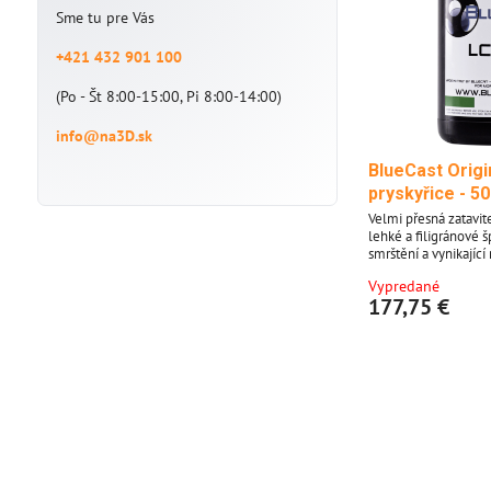
Sme tu pre Vás
+421 432 901 100
(Po - Št 8:00-15:00, Pi 8:00-14:00)
info@na3D.sk
BlueCast Origi
pryskyřice - 5
Velmi přesná zatavit
lehké a filigránové 
smrštění a vynikajíc
umožňují 3D tisk vzo
Vypredané
navržených šperků. M
177,75 €
téměř identické s vl
může být zpracována
nástrojů. Hlavní přednosti: * Zatavitelná
pryskyřice * Téměř ž
Ručně opracovateln