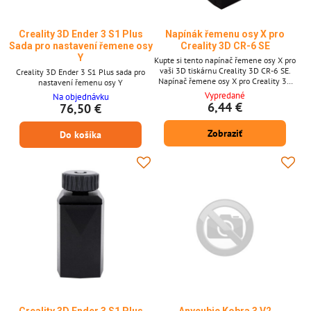
Creality 3D Ender 3 S1 Plus
Napínák řemenu osy X pro
Sada pro nastavení řemene osy
Creality 3D CR-6 SE
Y
Kupte si tento napínač řemene osy X pro
vaši 3D tiskárnu Creality 3D CR-6 SE.
Creality 3D Ender 3 S1 Plus sada pro
Napínač řemene osy X pro Creality 3D
nastavení řemenu osy Y
CR-6 SE Napínač řemene osy X Vhodné
Vypredané
Na objednávku
pro vaši Creality 3D CR-6 SE
6,44 €
76,50 €
Zobraziť
Do košíka
Creality 3D Ender 3 S1 Plus
Anycubic Kobra 3 V2