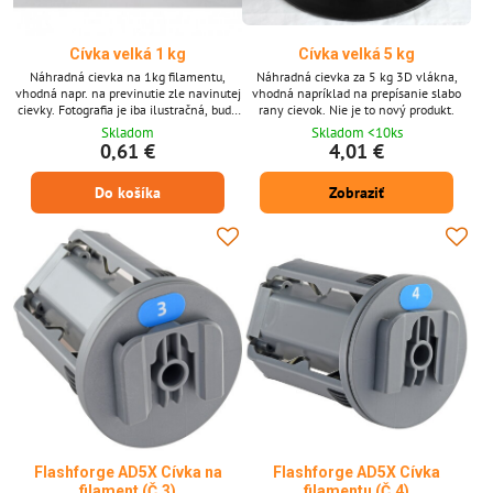
Cívka velká 1 kg
Cívka velká 5 kg
Náhradná cievka na 1kg filamentu,
Náhradná cievka za 5 kg 3D vlákna,
vhodná napr. na previnutie zle navinutej
vhodná napríklad na prepísanie slabo
cievky. Fotografia je iba ilustračná, bude
rany cievok. Nie je to nový produkt.
dodaná cievka rôznych výrobcov podľa
Skladom
Skladom <10ks
aktuálnej dostupnosti. Vonkajšia veľkosť
0,61 €
4,01 €
20 cm, vnútorný priemer 5,3 cm.
Do košíka
Zobraziť
Flashforge AD5X Cívka na
Flashforge AD5X Cívka
filament (Č.3)
filamentu (Č.4)