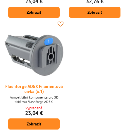
23,04 €
32,76 €
Zobraziť
Zobraziť
Flashforge AD5X Filamentová
cívka (č.1)
Kompatibilní komponenta pro 3D
tiskárnu Flashforge AD5X.
Vypredané
23,04 €
Zobraziť