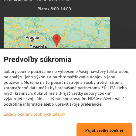
Piatok 8:00-14:00
Predvoľby súkromia
Súbory cookie používame na vylepšenie Vašej návštevy tohto webu,
na analýzu jeho výkonu a na zhromažďovanie údajov o jeho
používaní. Môžeme na to použiť nástroje a služby tretích strán a
zhromaždené dáta môžu byť prenášané partnerom v EÚ, USA alebo
Dôležité odkazy
iných krajinách. Kliknutím na „Prijať všetky súbory cookie"
vyjadrujete svoj súhlas s týmto spracovaním. Nižšie môžete nájsť
podrobné informácie alebo upraviť svoje preferencie.
Výkup cievok
Zásady ochrany osobných údajov
©
2026
Copyright
Prijať všetky cookies
Predvoľby súkromia
Zásady ochrany osobných údajov