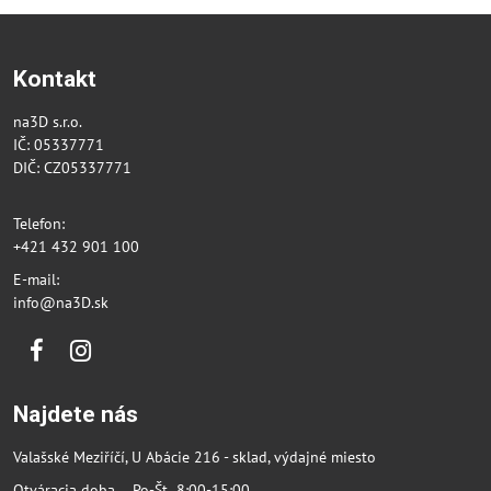
Kontakt
na3D s.r.o.
IČ: 05337771
DIČ: CZ05337771
Telefon:
+421 432 901 100
E-mail:
info@na3D.sk
Facebook
Instagram
Najdete nás
Valašské Meziříčí, U Abácie 216 - sklad, výdajné miesto
Otváracia doba Po-Št 8:00-15:00