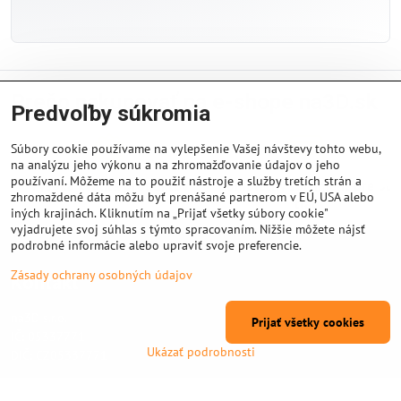
Prečo nakupovať na e-shope na3D.sk
Predvoľby súkromia
Súbory cookie používame na vylepšenie Vašej návštevy tohto webu,
na analýzu jeho výkonu a na zhromažďovanie údajov o jeho
používaní. Môžeme na to použiť nástroje a služby tretích strán a
Vysoká kvalita produktov
Kompletný sortiment pre 3D
zhromaždené dáta môžu byť prenášané partnerom v EÚ, USA alebo
tlač
iných krajinách. Kliknutím na „Prijať všetky súbory cookie"
vyjadrujete svoj súhlas s týmto spracovaním. Nižšie môžete nájsť
podrobné informácie alebo upraviť svoje preferencie.
Zásady ochrany osobných údajov
Kontakt
na3D s.r.o.
Prijať všetky cookies
IČ: 05337771
Ukázať podrobnosti
DIČ: CZ05337771