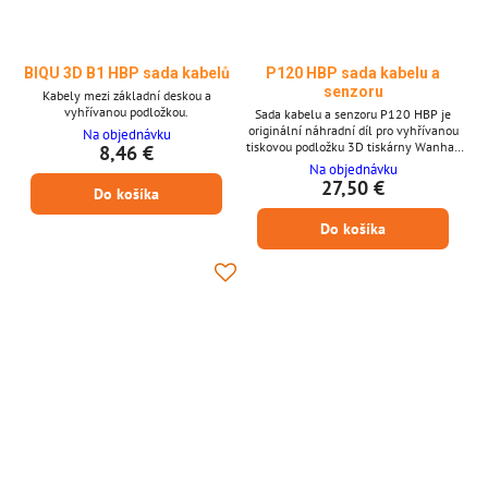
BIQU 3D B1 HBP sada kabelů
P120 HBP sada kabelu a
senzoru
Kabely mezi základní deskou a
vyhřívanou podložkou.
Sada kabelu a senzoru P120 HBP je
originální náhradní díl pro vyhřívanou
Na objednávku
tiskovou podložku 3D tiskárny Wanhao
8,46 €
Duplicator P120. Sada obsahuje napájecí
Na objednávku
kabel a teplotní senzor, zajišťující stabilní
27,50 €
Do košíka
ohřev a přesnou regulaci teploty pro
spolehlivý tisk. Klíčové vlastnosti *
Do košíka
Originální sada kabelu a senzoru HBP
pro Wanhao Duplicator P120 * Zajišťuje
stabilní napájení vyhřívané tiskové
podložky *...