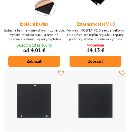
Izolační bavlna
Externí mosfet V1.0
Izolačná bavlna v niekoľkých rozmeroch.
Vonkajší MOSFET V1.0 s extra veľkým
Vysoká redukcia hluku a tepelné
chladičom pre lepšiu reguláciu teploty
izolačné vlastnosti, vysoký teplotný
podložky. Vďaka modulu sa vyhnete
odpor, vysoké tepelné a akustické
mnohým problémom s zahrievaním.
Skladom 10 až 100 ks
Vypredané
vlastnosti, silná priľnavá podkladová
Maximálny prúd 30A.
od 4,01 €
14,13 €
vrstva, nehorľavá. Izolačná vlna
vyhrievanej podložky, heatbedu.
Zobraziť
Zobraziť