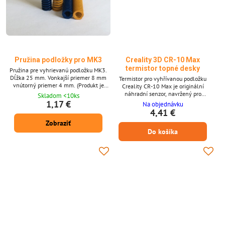
Pružina podložky pro MK3
Creality 3D CR-10 Max
termistor topné desky
Pružina pre vyhrievanú podložku MK3.
Dĺžka 25 mm. Vonkajší priemer 8 mm
Termistor pro vyhřívanou podložku
vnútorný priemer 4 mm. (Produkt je
Creality CR-10 Max je originální
možné objednať po 1 ks, fotografia je iba
náhradní senzor, navržený pro
Skladom <10ks
ilustratívna.)
monitorování a regulaci teploty
1,17 €
Na objednávku
vyhřívané tiskové podložky. Zajišťuje
4,41 €
přesné údaje pro stabilní výkon ohřevu a
Zobraziť
konzistentní přilnavost tisku. Klíčové
Do košíka
vlastnosti * OEM termistor pro Creality
CR-10 Max * Poskytuje přesné údaje o
teplotě vyhřívané podložky * Zajišťuje
spolehlivé vyhřívání a stabilitu...