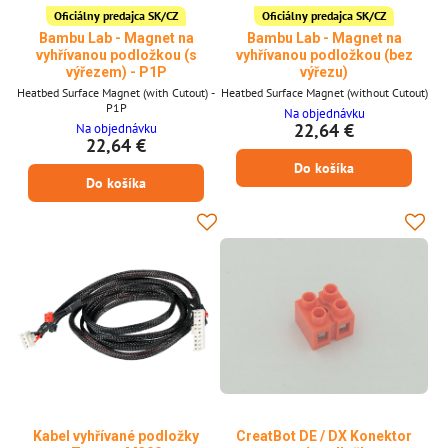
Oficiálny predajca SK/CZ
Oficiálny predajca SK/CZ
Bambu Lab - Magnet na
Bambu Lab - Magnet na
vyhřívanou podložkou (s
vyhřívanou podložkou (bez
výřezem) - P1P
výřezu)
Heatbed Surface Magnet (with Cutout) -
Heatbed Surface Magnet (without Cutout)
P1P
Na objednávku
22,64 €
Na objednávku
22,64 €
Do košíka
Do košíka
Kabel vyhřívané podložky
CreatBot DE / DX Konektor