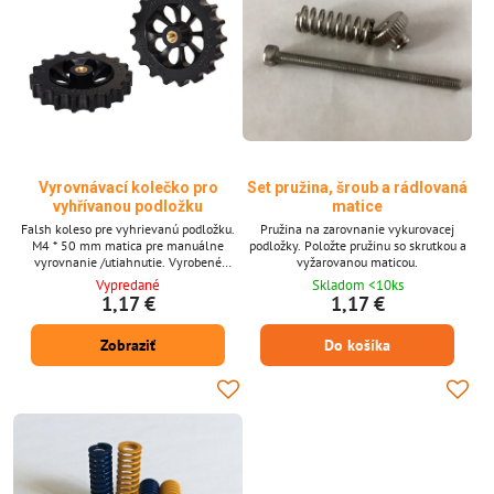
Vyrovnávací kolečko pro
Set pružina, šroub a rádlovaná
vyhřívanou podložku
matice
Falsh koleso pre vyhrievanú podložku.
Pružina na zarovnanie vykurovacej
M4 * 50 mm matica pre manuálne
podložky. Položte pružinu so skrutkou a
vyrovnanie /utiahnutie. Vyrobené
vyžarovanou maticou.
injektorom z materiálu ABS. Vnútorný
Vypredané
Skladom <10ks
priemer: 4 mm, výška: 50 mm.
1,17 €
1,17 €
Zobraziť
Do košíka