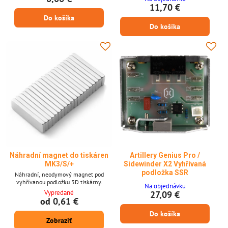
11,70 €
Do košíka
Do košíka
Náhradní magnet do tiskáren
Artillery Genius Pro /
MK3/S/+
Sidewinder X2 Vyhřívaná
podložka SSR
Náhradní, neodymový magnet pod
vyhřívanou podložku 3D tiskárny.
Na objednávku
Vypredané
27,09 €
od 0,61 €
Do košíka
Zobraziť