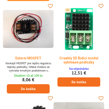
Externí MOSFET
Creality 3D Řídicí modul
vyhřívané podložky
Vonkajší MOSFET pre lepšiu reguláciu
teploty podložky. Vďaka modulu sa
Na objednávku
vyhnete mnohým problémom s
12,51 €
zahrievaním. Maximálny prúd 30A.
Skladom 10 až 100 ks
Použitie pre 12 - 50 V.
8,06 €
Do košíka
Do košíka