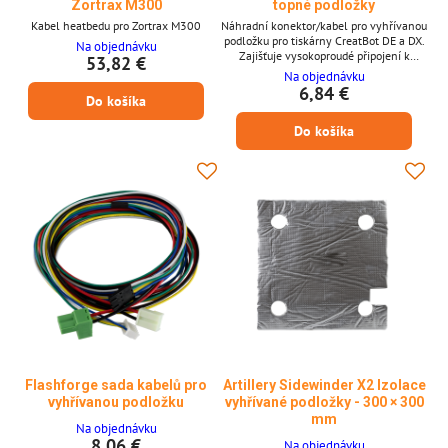
Zortrax M300
topné podložky
Kabel heatbedu pro Zortrax M300
Náhradní konektor/kabel pro vyhřívanou
podložku pro tiskárny CreatBot DE a DX.
Na objednávku
Zajišťuje vysokoproudé připojení k
53,82 €
vyhřívané tiskové podložce a, kde je to
Na objednávku
použitelné, vede signál teploty podložky
6,84 €
Do košíka
(termistoru) pro stabilní regulaci ohřevu.
Klíčové vlastnosti Kompatibilita:
Do košíka
Připojovací body vyhřívané podložky
CreatBot DE / DX. Funkce: Přenáší
napájení topení podložky a (kde je to
použitelné)...
Flashforge sada kabelů pro
Artillery Sidewinder X2 Izolace
vyhřívanou podložku
vyhřívané podložky - 300 × 300
mm
Na objednávku
8,06 €
Na objednávku