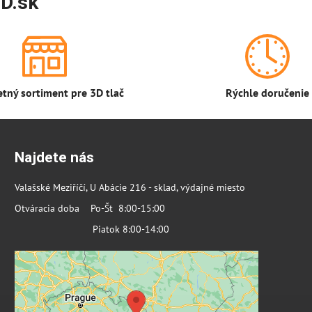
D.sk
tný sortiment pre 3D tlač
Rýchle doručenie
Najdete nás
Valašské Meziříčí, U Abácie 216 - sklad, výdajné miesto
Otváracia doba Po-Št 8:00-15:00
Piatok 8:00-14:00