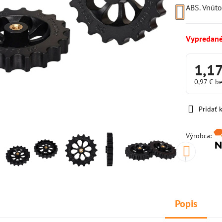
ABS. Vnúto
Vypredan
1,17
0,97 €
b
Pridať
Výrobca:
Popis