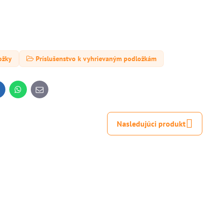
ožky
Príslušenstvo k vyhrievaným podložkám
inkedIn
WhatsApp
E-
mail
Nasledujúci produkt