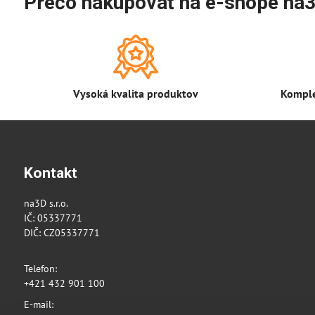
Prečo nakupovať na e-shope na3
Vysoká kvalita produktov
Komple
Kontakt
na3D s.r.o.
IČ: 05337771
DIČ: CZ05337771
Telefon:
+421 432 901 100
E-mail: