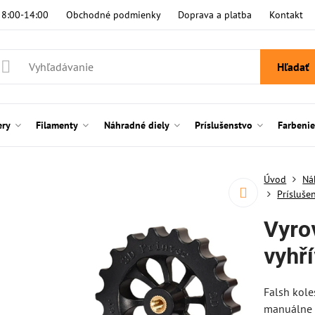
i 8:00-14:00
Obchodné podmienky
Doprava a platba
Kontakt
Hľadať
ery
Filamenty
Náhradné diely
Príslušenstvo
Farbeni
Úvod
Ná
Prísluše
Vyro
vyhř
Falsh kole
manuálne v