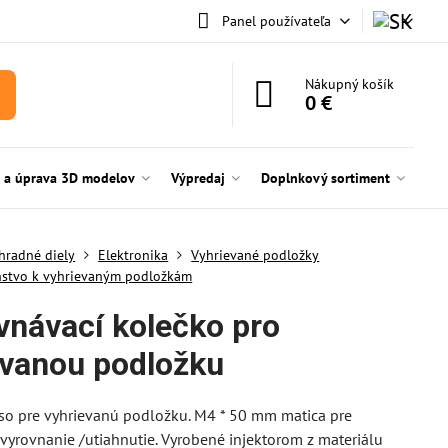
Panel používateľa
Nákupný košík
0 €
e a úprava 3D modelov
Výpredaj
Doplnkový sortiment
hradné diely
Elektronika
Vyhrievané podložky
nstvo k vyhrievaným podložkám
vnávací kolečko pro
ívanou podložku
so pre vyhrievanú podložku. M4 * 50 mm matica pre
yrovnanie /utiahnutie. Vyrobené injektorom z materiálu