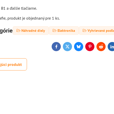
B1 a ďalšie tlačiarne.
afie, produkt je objednaný pre 1 ks.
górie
Náhradné diely
Elektronika
Vyhrievané podl
Facebook
Twitter
Bluesky
Pinterest
Reddit
L
júci produkt