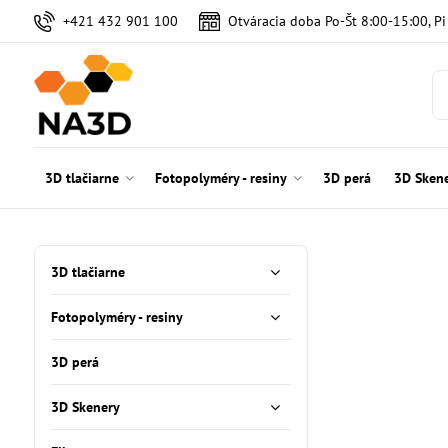
+421 432 901 100
Otváracia doba Po-Št 8:00-15:00, P
3D tlačiarne
Fotopolyméry - resiny
3D perá
3D Sken
3D tlačiarne
Fotopolyméry - resiny
3D perá
3D Skenery