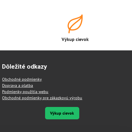
Výkup cievok
Dôležité odkazy
Obchodné podmienky
Doprava a platba
Podmienky použitia webu
Obchodné podmienky pre zákazkovú výrobu
Výkup cievok