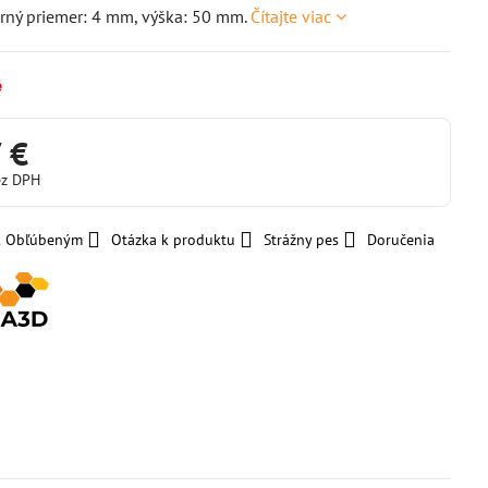
rný priemer: 4 mm, výška: 50 mm.
Čítajte viac
é
 €
ez DPH
 k Obľúbeným
Otázka k produktu
Strážny pes
Doručenia