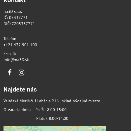
Kontakt
na3D s.r.o.
IČ: 05337771
DIČ: CZ05337771
Telefon:
+421 432 901 100
E-mail:
info@na3D.sk
Facebook
Instagram
Najdete nás
Valašské Meziříčí, U Abácie 216 - sklad, výdajné miesto
Otváracia doba Po-Št 8:00-15:00
Piatok 8:00-14:00