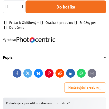
Do košíka
Pridať k Obľúbeným
Otázka k produktu
Strážny pes
Doručenia
Výrobca:
Popis
Facebook
Twitter
Bluesky
Pinterest
Reddit
LinkedIn
WhatsApp
E-
mail
Nasledujúci produkt
Potrebujete poradiť s výberom produktov?