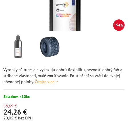
64%
Výrobky sú tuhé, ale vykazujú dobrú flexibilitu, pevnosť, dobrý ťah a
strihané vlastnosti, malé zmršťovanie. Po stlačení sa vráti do svojej
pôvodnej polohy.
Čítajte viac
Skladom <10ks
68,69 €
24,26 €
20,05 €
bez DPH