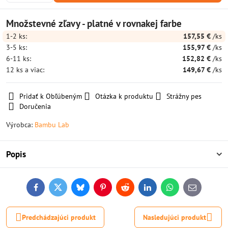
Množstevné zľavy - platné v rovnakej farbe
1-2
ks:
157,55 €
/ks
3-5
ks:
155,97 €
/ks
6-11
ks:
152,82 €
/ks
12
ks
a viac
:
149,67 €
/ks
Pridať k Obľúbeným
Otázka k produktu
Strážny pes
Doručenia
Výrobca:
Bambu Lab
Popis
Facebook
Twitter
Bluesky
Pinterest
Reddit
LinkedIn
WhatsApp
E-
mail
Predchádzajúci produkt
Nasledujúci produkt