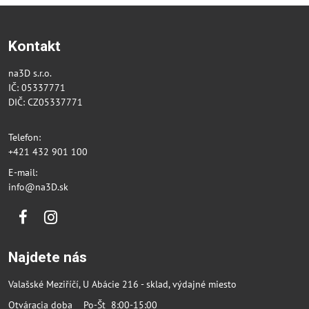
Kontakt
na3D s.r.o.
IČ: 05337771
DIČ: CZ05337771
Telefon:
+421 432 901 100
E-mail:
info@na3D.sk
Facebook
Instagram
Najdete nás
Valašské Meziříčí, U Abácie 216 - sklad, výdajné miesto
Otváracia doba Po-Št 8:00-15:00