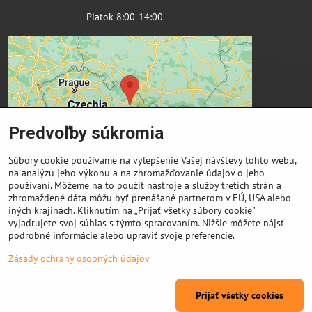
Piatok 8:00-14:00
Predvoľby súkromia
Súbory cookie používame na vylepšenie Vašej návštevy tohto webu,
na analýzu jeho výkonu a na zhromažďovanie údajov o jeho
používaní. Môžeme na to použiť nástroje a služby tretích strán a
zhromaždené dáta môžu byť prenášané partnerom v EÚ, USA alebo
Dôležité odkazy
iných krajinách. Kliknutím na „Prijať všetky súbory cookie"
vyjadrujete svoj súhlas s týmto spracovaním. Nižšie môžete nájsť
podrobné informácie alebo upraviť svoje preferencie.
Výkup cievok
Zásady ochrany osobných údajov
©
2026
Copyright
Prijať všetky cookies
Predvoľby súkromia
Zásady ochrany osobných údajov