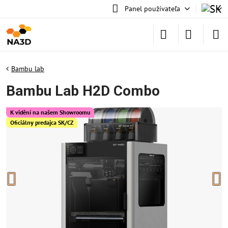
Panel používateľa
Bambu lab
Bambu Lab H2D Combo
K vidění na našem Showroomu
Oficiálny predajca SK/CZ