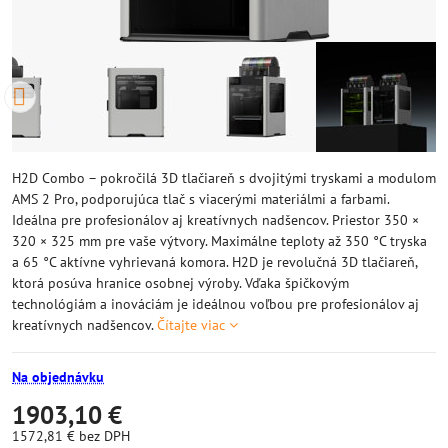
H2D Combo – pokročilá 3D tlačiareň s dvojitými tryskami a modulom
AMS 2 Pro, podporujúca tlač s viacerými materiálmi a farbami.
Ideálna pre profesionálov aj kreatívnych nadšencov. Priestor 350 ×
320 × 325 mm pre vaše výtvory. Maximálne teploty až 350 °C tryska
a 65 °C aktívne vyhrievaná komora. H2D je revolučná 3D tlačiareň,
ktorá posúva hranice osobnej výroby. Vďaka špičkovým
technológiám a inováciám je ideálnou voľbou pre profesionálov aj
kreatívnych nadšencov.
Čítajte viac
Na objednávku
1903,10 €
1572,81 €
bez DPH