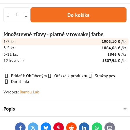
Do košíka
Množstevné zľavy - platné v rovnakej farbe
1-2
ks:
1903,10 €
/ks
3-5
ks:
1884,06 €
/ks
6-11
ks:
1846 €
/ks
12
ks
a viac
:
1807,94 €
/ks
Pridať k Obľúbeným
Otázka k produktu
Strážny pes
Doručenia
Výrobca:
Bambu Lab
Popis
Facebook
Twitter
Bluesky
Pinterest
Reddit
LinkedIn
WhatsApp
E-