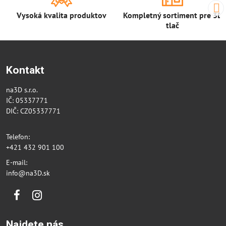
Vysoká kvalita produktov
Kompletný sortiment pre 3D
tlač
Kontakt
na3D s.r.o.
IČ: 05337771
DIČ: CZ05337771
Telefon:
+421 432 901 100
E-mail:
info@na3D.sk
Facebook
Instagram
Najdete nás