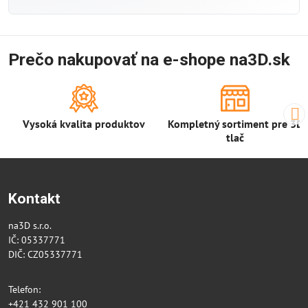
Prečo nakupovať na e-shope na3D.sk
Vysoká kvalita produktov
Kompletný sortiment pre 3D
tlač
Kontakt
na3D s.r.o.
IČ: 05337771
DIČ: CZ05337771
Telefon:
+421 432 901 100