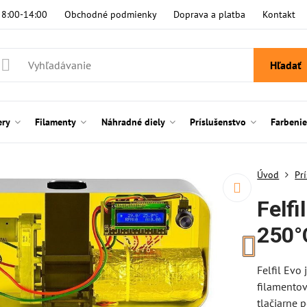
i 8:00-14:00
Obchodné podmienky
Doprava a platba
Kontakt
Hľadať
ery
Filamenty
Náhradné diely
Príslušenstvo
Farbeni
Úvod
Pr
Felfi
250°
Felfil Evo
filamentov
tlačiarne 