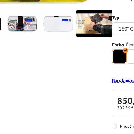
Typ
Farba
Na objedn
850
702,86 
Pridať