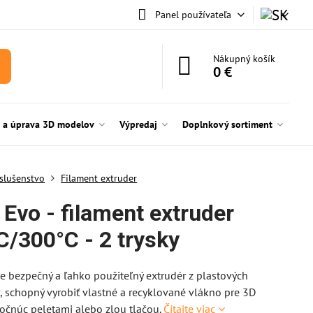
Panel používateľa
Nákupný košík
0 €
e a úprava 3D modelov
Výpredaj
Doplnkový sortiment
íslušenstvo
Filament extruder
l Evo - filament extruder
C/300°C - 2 trysky
 je bezpečný a ľahko použiteľný extrudér z plastových
, schopný vyrobiť vlastné a recyklované vlákno pre 3D
počnúc peletami alebo zlou tlačou.
Čítajte viac