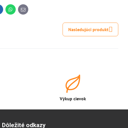
inkedIn
WhatsApp
E-
mail
Nasledujúci produkt
Výkup cievok
Dôležité odkazy