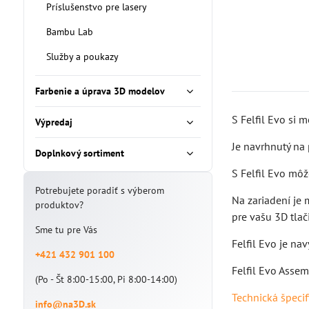
Príslušenstvo pre lasery
Bambu Lab
Služby a poukazy
Farbenie a úprava 3D modelov
S Felfil Evo si 
Výpredaj
Je navrhnutý na
Doplnkový sortiment
S Felfil Evo mô
Potrebujete poradiť s výberom
Na zariadení je
produktov?
pre vašu 3D tlač
Sme tu pre Vás
Felfil Evo je nav
+421 432 901 100
Felfil Evo Assem
(Po - Št 8:00-15:00, Pi 8:00-14:00)
Technická špecif
info@na3D.sk