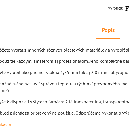
Výrobca:
Popis
môžete vybrať z mnohých rôznych plastových materiálov a vyrobiť s
 použitie každým, amatérom aj profesionálom. Jeho kompaktné bale
žete vyrobiť ako priemer vlákna 1,75 mm tak aj 2,85 mm, obyčajno
 možné ručne nastaviť správnu teplotu a rýchlosť prevodového mot
iareň.
yše k dispozícii v štyroch farbách: žltá transparentná, transparentn
bled prichádza pripravený na použitie. Odporúčame vykonať prvý ext
ikácia