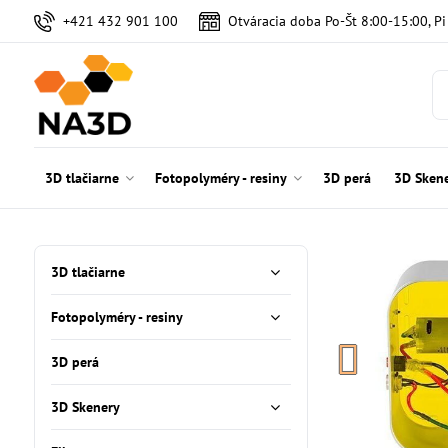
+421 432 901 100
Otváracia doba Po-Št 8:00-15:00, P
3D tlačiarne
Fotopolyméry - resiny
3D perá
3D Sken
3D tlačiarne
Fotopolyméry - resiny
3D perá
3D Skenery