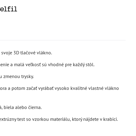
i svoje 3D tlačové vlákno.
nie a malá veľkosť sú vhodné pre každý stôl.
u zmenou trysky.
ora a potom začať vyrábať vysoko kvalitné vlastné vlákno
á, biela alebo čierna.
rúzny test so vzorkou materiálu, ktorý nájdete v krabici.