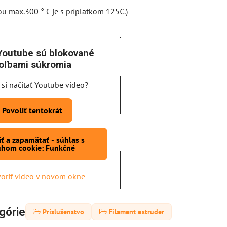
tou max.300 ° C je s príplatkom 125€.)
Youtube sú blokované
oľbami súkromia
 si načítať Youtube video?
Povoliť tentokrát
iť a zapamätať - súhlas s
uhom cookie: Funkčné
oriť video v novom okne
górie
Príslušenstvo
Filament extruder