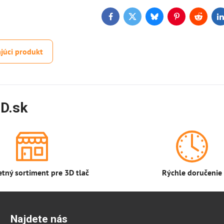
Facebook
Twitter
Bluesky
Pinterest
Reddit
L
júci produkt
D.sk
tný sortiment pre 3D tlač
Rýchle doručenie
Najdete nás