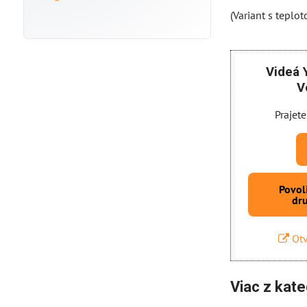
(Variant s teplo
Videá 
V
Prajete
Povol
dr
Otv
Viac z kate