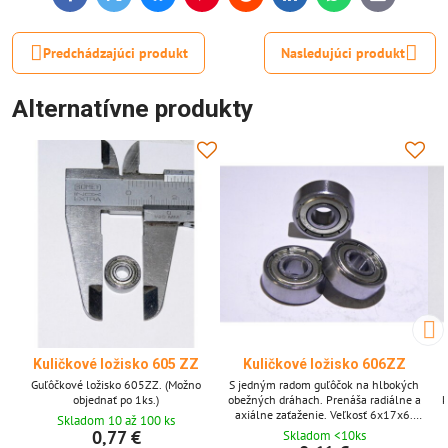
mail
Predchádzajúci produkt
Nasledujúci produkt
Alternatívne produkty
Kuličkové ložisko 605 ZZ
Kuličkové ložisko 606ZZ
Guľôčkové ložisko 605ZZ. (Možno
S jedným radom guľôčok na hlbokých
objednať po 1ks.)
obežných dráhach. Prenáša radiálne a
k
axiálne zaťaženie. Veľkosť 6x17x6.
Skladom 10 až 100 ks
(Produkt si môžete objednať po 1 kuse,
0,77 €
Skladom <10ks
fotografia je iba ilustratívna.)