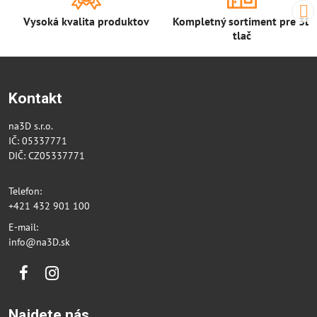
Vysoká kvalita produktov
Kompletný sortiment pre 3D
tlač
Kontakt
na3D s.r.o.
IČ: 05337771
DIČ: CZ05337771
Telefon:
+421 432 901 100
E-mail:
info@na3D.sk
Facebook
Instagram
Najdete nás