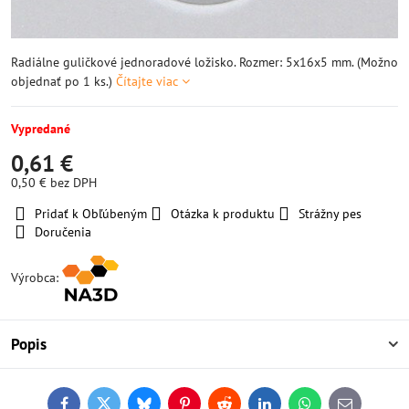
Radiálne guličkové jednoradové ložisko. Rozmer: 5x16x5 mm. (Možno
objednať po 1 ks.)
Čítajte viac
Vypredané
0,61 €
0,50 €
bez DPH
Pridať k Obľúbeným
Otázka k produktu
Strážny pes
Doručenia
Výrobca:
Popis
Facebook
Twitter
Bluesky
Pinterest
Reddit
LinkedIn
WhatsApp
E-