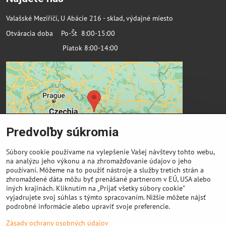
Valašské Meziříčí, U Abácie 216 - sklad, výdajné miesto
Otváracia doba Po-Št 8:00-15:00
Piatok 8:00-14:00
Predvoľby súkromia
Súbory cookie používame na vylepšenie Vašej návštevy tohto webu,
na analýzu jeho výkonu a na zhromažďovanie údajov o jeho
používaní. Môžeme na to použiť nástroje a služby tretích strán a
zhromaždené dáta môžu byť prenášané partnerom v EÚ, USA alebo
Dôležité odkazy
iných krajinách. Kliknutím na „Prijať všetky súbory cookie"
vyjadrujete svoj súhlas s týmto spracovaním. Nižšie môžete nájsť
podrobné informácie alebo upraviť svoje preferencie.
Výkup cievok
Zásady ochrany osobných údajov