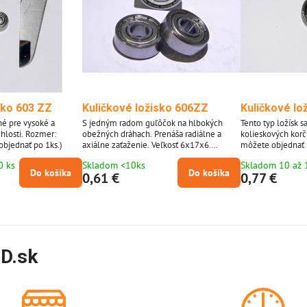
sko 603 ZZ
Kuličkové ložisko 606ZZ
Kuličkové lo
é pre vysoké a
S jedným radom guľôčok na hlbokých
Tento typ ložísk s
hlosti. Rozmer:
obežných dráhach. Prenáša radiálne a
kolieskových korču
bjednať po 1ks.)
axiálne zaťaženie. Veľkosť 6x17x6.
môžete objednať p
(Produkt si môžete objednať po 1 kuse,
0 ks
Skladom <10ks
Skladom 10 až 
fotografia je iba ilustratívna.)
Do košíka
Do košíka
0,61 €
0,77 €
D.sk