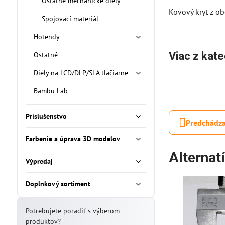
Ostatné mechanické diely
Kovový kryt z ob
Spojovací materiál
Hotendy
Viac z kate
Ostatné
Diely na LCD/DLP/SLA tlačiarne
Bambu Lab
Príslušenstvo
Predchádza
Farbenie a úprava 3D modelov
Alternat
Výpredaj
Doplnkový sortiment
Potrebujete poradiť s výberom
produktov?