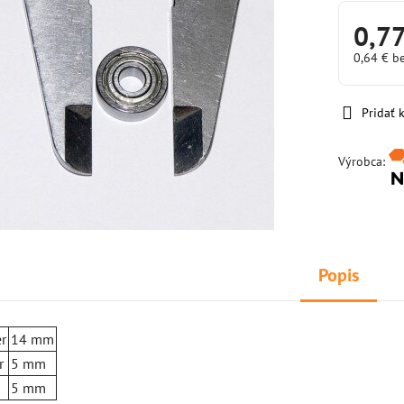
0,77
0,64 €
b
Pridať
Výrobca:
Popis
r
14 mm
r
5 mm
5 mm