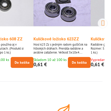
žisko 608 ZZ
Kuličkové ložisko 623ZZ
Kuličkové 
a používa aj v
Nosí 623 Zz s jedným radom guľôčok na
Radiálne gulič
liach. (Produkt si
hlbokých dráhach. Prenáša radiálne a
Rozmer: 5x16x
o 1 ks.)
axiálne zaťaženie. Veľkosť 3x10x4.
1 ks.)
(Produkt si môžete objednať po 1 kuse,
100 ks
Skladom 10 až 100 ks
Vypredané
fotografia je iba ilustratívna.)
Do košíka
Do košíka
0,61 €
0,61 €