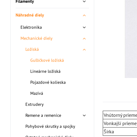
Filamenty
Náhradné diely
Elektronika
Mechanické diely
Ložiská
Guľôčkové ložiská
Lineárne ložiská
Pojazdové kolieska
Mazivá
Extrudery
Vnútorný prieme
Remene a remenice
Vonkajší prieme
Pohybové skrutky a spojky
Šírka