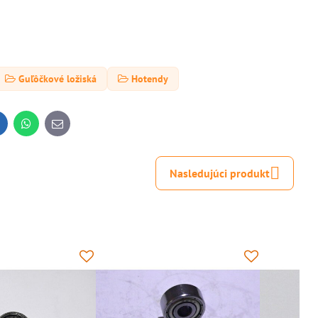
Guľôčkové ložiská
Hotendy
inkedIn
WhatsApp
E-
mail
Nasledujúci produkt