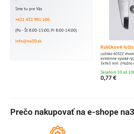
Sme tu pre Vás
+421 432 901 100
(Po - Št 8:00-15:00, Pi 8:00-14:00)
info@na3D.sk
Kuličkové loži
Ložisko 603ZZ vhodn
extrémne vysoké rýc
3x9x5 mm. (Možno o
Skladom 10 až 10
0,77 €
Prečo nakupovať na e-shope na3