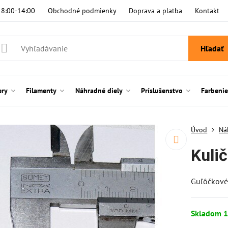
i 8:00-14:00
Obchodné podmienky
Doprava a platba
Kontakt
Hľadať
ery
Filamenty
Náhradné diely
Príslušenstvo
Farbeni
Úvod
Ná
Kuli
Guľôčkové
Skladom 1