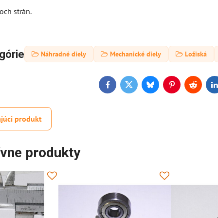
och strán.
górie
Náhradné diely
Mechanické diely
Ložiská
Facebook
Twitter
Bluesky
Pinterest
Reddit
L
júci produkt
ívne produkty