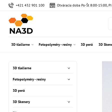
+421 432 901 100
Otváracia doba Po-Št 8:00-15:00, P
3D tlačiarne
Fotopolyméry - resiny
3D perá
3D Sken
3D tlačiarne
Fotopolyméry - resiny
3D perá
3D Skenery