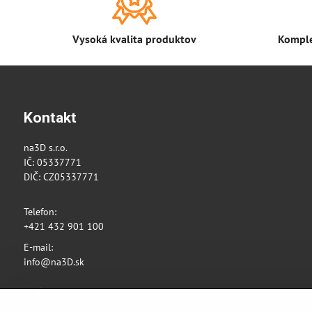
Vysoká kvalita produktov
Komple
Kontakt
na3D s.r.o.
IČ: 05337771
DIČ: CZ05337771
Telefon:
+421 432 901 100
E-mail:
info@na3D.sk
Facebook
Instagram