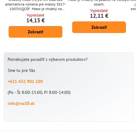
alternatívna výmena pre motory SX17-
osiach.
j
1003VLQCEF. Motor je vhodný na
ext
Vypredané
použitie na xyzových osiach pre
12,11 €
Vypredané
extrudéra Odporúčame silnejšiu verziu.
14,13 €
Zobraziť
Zobraziť
Potrebujete poradiť s výberom produktov?
Sme tu pre Vás
+421 432 901 100
(Po - Št 8:00-15:00, Pi 8:00-14:00)
info@na3D.sk