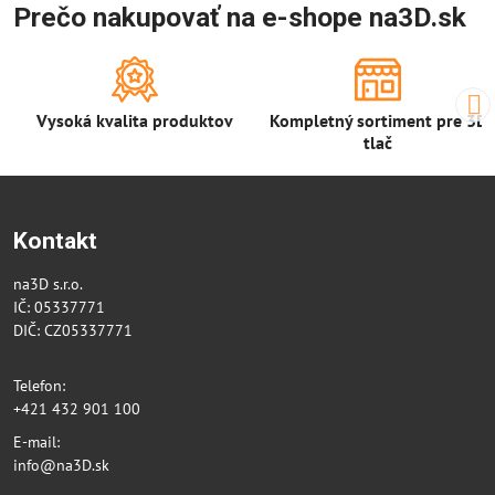
Prečo nakupovať na e-shope na3D.sk
Vysoká kvalita produktov
Kompletný sortiment pre 3D
tlač
Kontakt
na3D s.r.o.
IČ: 05337771
DIČ: CZ05337771
Telefon:
+421 432 901 100
E-mail:
info@na3D.sk