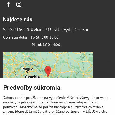
Facebook
Instagram
Najdete nás
Valašské Meziříčí, U Abácie 216 - sklad, výdajné miesto
Otváracia doba Po-Št 8:00-15:00
Piatok 8:00-14:00
Predvoľby súkromia
Súbory cookie používame na vylepšenie Vašej návštevy tohto webu,
na analýzu jeho výkonu a na zhromažďovanie údajov o jeho
používaní. Môžeme na to použiť nástroje a služby tretích strán a
zhromaždené dáta môžu byť prenášané partnerom v EÚ, USA alebo
Dôležité odkazy