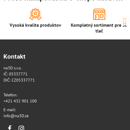
Vysoká kvalita produktov
Kompletný sortiment pre 3D
tlač
Kontakt
na3D s.r.o.
IČ: 05337771
DIČ: CZ05337771
Telefon:
+421 432 901 100
E-mail:
info@na3D.sk