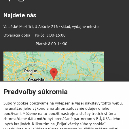
Facebook
Instagram
Najdete nás
Valašské Meziříčí, U Abácie 216 - sklad, výdajné miesto
Otváracia doba Po-Št 8:00-15:00
Piatok 8:00-14:00
Predvoľby súkromia
Súbory cookie používame na vylepšenie Vašej návštevy tohto webu,
na analýzu jeho výkonu a na zhromažďovanie údajov o jeho
používaní. Môžeme na to použiť nástroje a služby tretích strán a
zhromaždené dáta môžu byť prenášané partnerom v EÚ, USA alebo
Dôležité odkazy
iných krajinách. Kliknutím na „Prijať všetky súbory cookie"