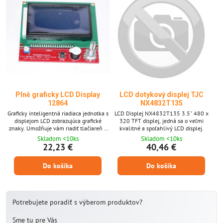
Plně graficky LCD Display
LCD dotykový displej TJC
12864
NX4832T135
Graficky inteligentná riadiaca jednotka s
LCD Displej NX4832T135 3.5" 480 x
displejom LCD zobrazujúca grafické
320 TFT displej, jedná sa o veľmi
znaky. Umožňuje vám riadiť tlačiareň a
kvalitné a spoľahlivý LCD displej.
tlačiť bez použitia počítača.
Skladom <10ks
Skladom <10ks
22,23 €
40,46 €
Do košíka
Do košíka
Potrebujete poradiť s výberom produktov?
Sme tu pre Vás