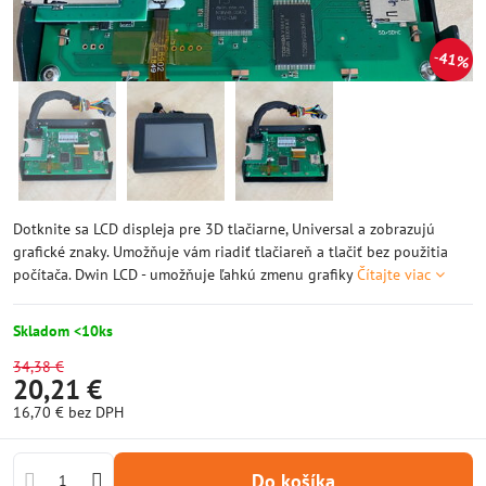
41%
Dotknite sa LCD displeja pre 3D tlačiarne, Universal a zobrazujú
grafické znaky. Umožňuje vám riadiť tlačiareň a tlačiť bez použitia
počítača. Dwin LCD - umožňuje ľahkú zmenu grafiky
Čítajte viac
Skladom <10ks
34,38 €
20,21 €
16,70 €
bez DPH
Do košíka