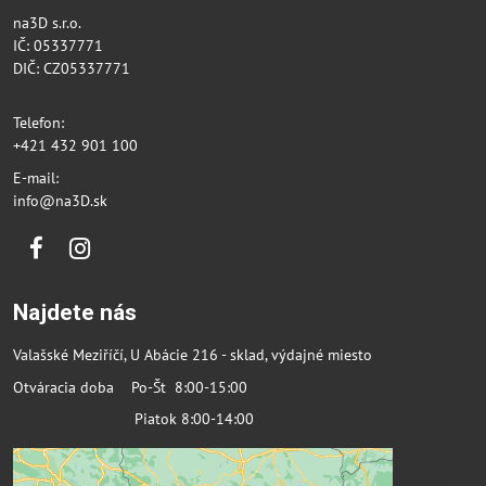
na3D s.r.o.
IČ: 05337771
DIČ: CZ05337771
Telefon:
+421 432 901 100
E-mail:
info@na3D.sk
Facebook
Instagram
Najdete nás
Valašské Meziříčí, U Abácie 216 - sklad, výdajné miesto
Otváracia doba Po-Št 8:00-15:00
Piatok 8:00-14:00