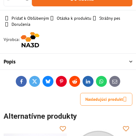
Pridať k Obľúbeným
Otázka k produktu
Strážny pes
Doručenia
Výrobca:
Popis
Facebook
Twitter
Bluesky
Pinterest
Reddit
LinkedIn
WhatsApp
E-
mail
Nasledujúci produkt
Alternatívne produkty