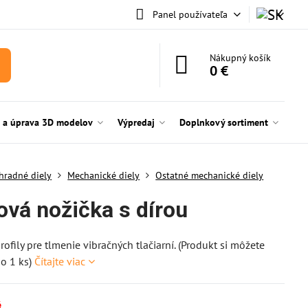
Panel používateľa
Nákupný košík
0 €
e a úprava 3D modelov
Výpredaj
Doplnkový sortiment
hradné diely
Mechanické diely
Ostatné mechanické diely
vá nožička s dírou
rofily pre tlmenie vibračných tlačiarní. (Produkt si môžete
o 1 ks)
Čítajte viac
é