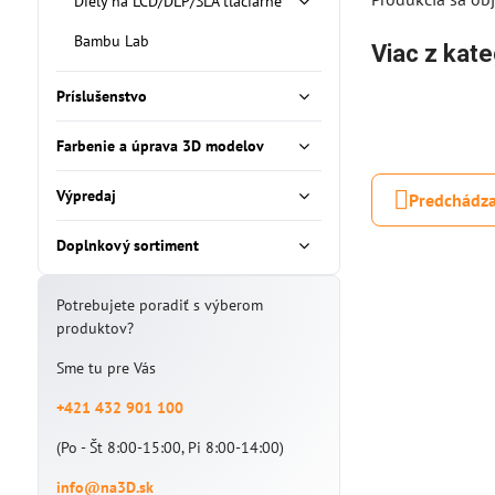
Diely na LCD/DLP/SLA tlačiarne
Bambu Lab
Viac z kate
Príslušenstvo
Farbenie a úprava 3D modelov
Výpredaj
Predchádza
Doplnkový sortiment
Potrebujete poradiť s výberom
produktov?
Sme tu pre Vás
+421 432 901 100
(Po - Št 8:00-15:00, Pi 8:00-14:00)
info@na3D.sk