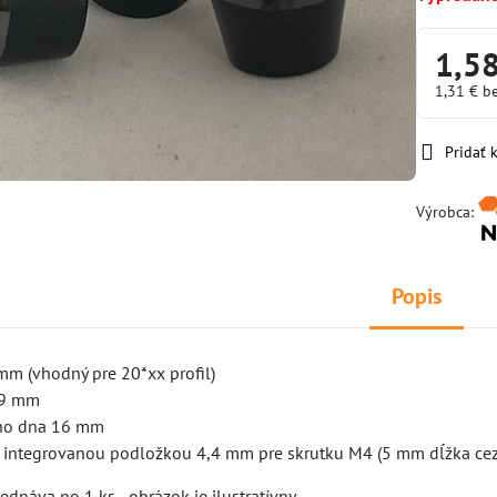
1,5
1,31 €
b
Pridať
Výrobca:
Popis
mm (vhodný pre 20*xx profil)
19 mm
ho dna 16 mm
s integrovanou podložkou 4,4 mm pre skrutku M4 (5 mm dĺžka ce
ednáva po 1 ks - obrázok je ilustratívny