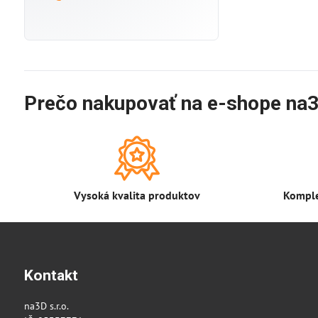
Prečo nakupovať na e-shope na3
Vysoká kvalita produktov
Komple
Kontakt
na3D s.r.o.