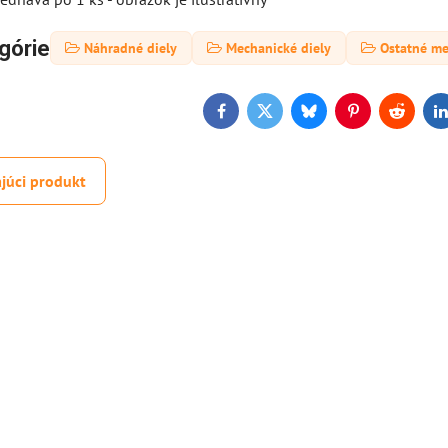
górie
Náhradné diely
Mechanické diely
Ostatné me
Facebook
Twitter
Bluesky
Pinterest
Reddit
L
júci produkt