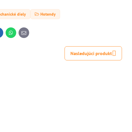
chanické diely
Hotendy
inkedIn
WhatsApp
E-
mail
Nasledujúci produkt