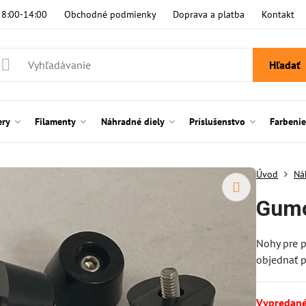
i 8:00-14:00
Obchodné podmienky
Doprava a platba
Kontakt
Hľadať
ery
Filamenty
Náhradné diely
Príslušenstvo
Farbeni
Úvod
Ná
Gumo
Nohy pre p
objednať p
Vypredan