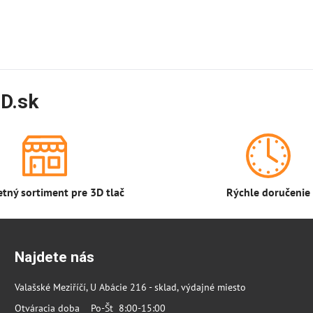
D.sk
tný sortiment pre 3D tlač
Rýchle doručenie
Najdete nás
Valašské Meziříčí, U Abácie 216 - sklad, výdajné miesto
Otváracia doba Po-Št 8:00-15:00