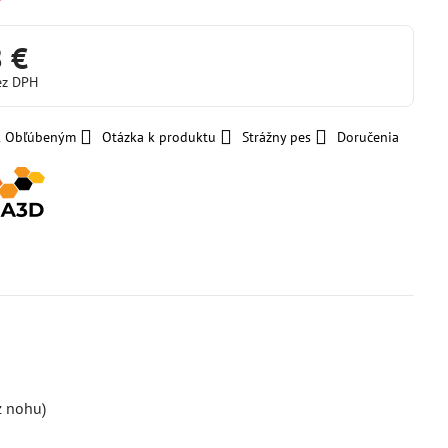
8 €
ez DPH
 k Obľúbeným
Otázka k produktu
Strážny pes
Doručenia
z nohu)