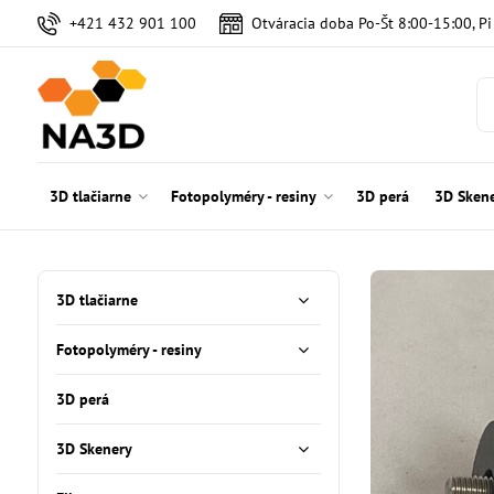
+421 432 901 100
Otváracia doba Po-Št 8:00-15:00, P
3D tlačiarne
Fotopolyméry - resiny
3D perá
3D Sken
3D tlačiarne
Fotopolyméry - resiny
3D perá
3D Skenery