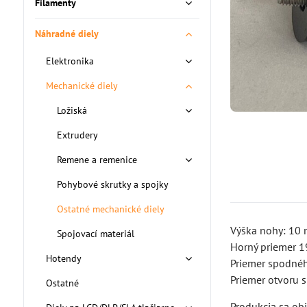
Filamenty
Náhradné diely
Elektronika
Mechanické diely
Ložiská
Extrudery
Remene a remenice
Pohybové skrutky a spojky
Ostatné mechanické diely
Výška nohy: 10 
Spojovací materiál
Horný priemer 
Hotendy
Priemer spodné
Priemer otvoru 
Ostatné
Produkcia sa obj