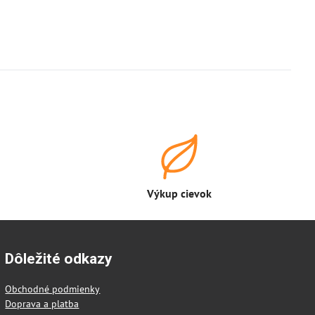
Výkup cievok
Dôležité odkazy
Obchodné podmienky
Doprava a platba