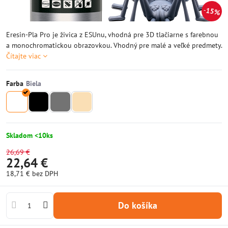
15%
Eresin-Pla Pro je živica z ESUnu, vhodná pre 3D tlačiarne s farebnou
a monochromatickou obrazovkou. Vhodný pre malé a veľké predmety.
Čítajte viac
Farba
Skladom <10ks
26,69 €
22,64 €
18,71 €
bez DPH
Do košíka