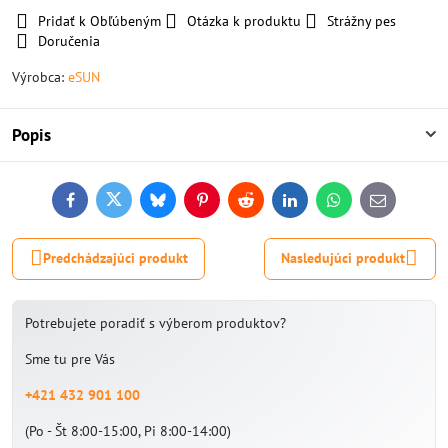
Pridať k Obľúbeným
Otázka k produktu
Strážny pes
Doručenia
Výrobca:
eSUN
Popis
Facebook
Twitter
Bluesky
Pinterest
Reddit
LinkedIn
WhatsApp
E-
mail
Predchádzajúci produkt
Nasledujúci produkt
Potrebujete poradiť s výberom produktov?
Sme tu pre Vás
+421 432 901 100
(Po - Št 8:00-15:00, Pi 8:00-14:00)