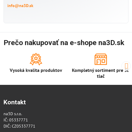
info@na3D.sk
Prečo nakupovať na e-shope na3D.sk
Vysoká kvalita produktov
Kompletný sortiment pre 3D
tlač
Kontakt
na3D s.r.o.
IČ: 05337771
DIČ: CZ05337771