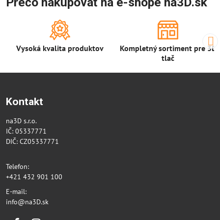
Prečo nakupovať na e-shope na3D.sk
Vysoká kvalita produktov
Kompletný sortiment pre 3D
tlač
Kontakt
na3D s.r.o.
IČ: 05337771
DIČ: CZ05337771
Telefon:
+421 432 901 100
E-mail:
info@na3D.sk