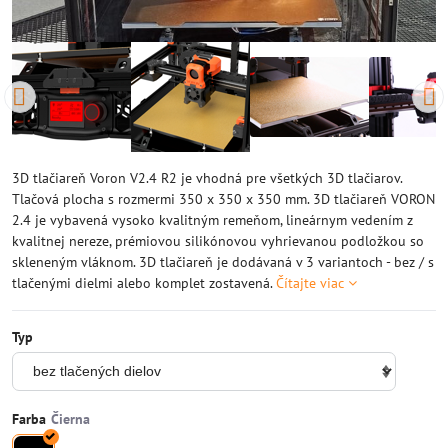
3D tlačiareň Voron V2.4 R2 je vhodná pre všetkých 3D tlačiarov.
Tlačová plocha s rozmermi 350 x 350 x 350 mm. 3D tlačiareň VORON
2.4 je vybavená vysoko kvalitným remeňom, lineárnym vedením z
kvalitnej nereze, prémiovou silikónovou vyhrievanou podložkou so
skleneným vláknom. 3D tlačiareň je dodávaná v 3 variantoch - bez / s
tlačenými dielmi alebo komplet zostavená.
Čítajte viac
Typ
Farba