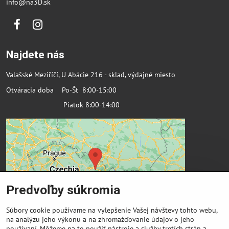
info@na3D.sk
Facebook
Instagram
Najdete nás
Valašské Meziříčí, U Abácie 216 - sklad, výdajné miesto
Otváracia doba Po-Št 8:00-15:00
Piatok 8:00-14:00
Predvoľby súkromia
Súbory cookie používame na vylepšenie Vašej návštevy tohto webu,
na analýzu jeho výkonu a na zhromažďovanie údajov o jeho
používaní. Môžeme na to použiť nástroje a služby tretích strán a