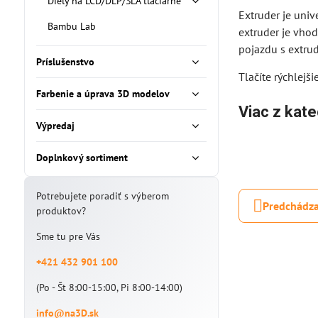
Diely na LCD/DLP/SLA tlačiarne
Extruder je univ
Bambu Lab
extruder je vhod
pojazdu s extrud
Príslušenstvo
Tlačíte rýchlej
Farbenie a úprava 3D modelov
Viac z kate
Výpredaj
Doplnkový sortiment
Potrebujete poradiť s výberom
Predchádza
produktov?
Sme tu pre Vás
+421 432 901 100
(Po - Št 8:00-15:00, Pi 8:00-14:00)
info@na3D.sk