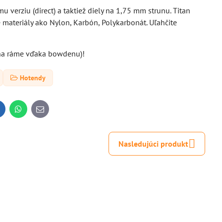
 verziu (direct) a taktiež diely na 1,75 mm strunu. Titan
é materiály ako Nylon, Karbón, Polykarbonát. Uľahčite
 na ráme vďaka bowdenu)!
Hotendy
inkedIn
WhatsApp
E-
mail
Nasledujúci produkt