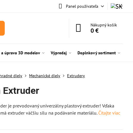
Panel používateľa
Nákupný košík
0 €
e a úprava 3D modelov
Výpredaj
Doplnkový sortiment
hradné diely
Mechanické diely
Extrudery
n Extruder
uder je prevodovaný univerzálny plastový extruder! Vďaka
á extruder väčšiu silu na podávanie materiálu.
Čítajte viac