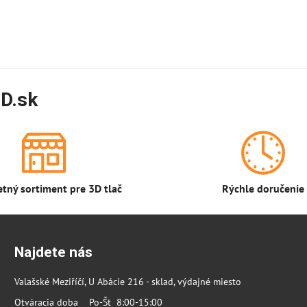
D.sk
tný sortiment pre 3D tlač
Rýchle doručenie
Najdete nás
Valašské Meziříčí, U Abácie 216 - sklad, výdajné miesto
Otváracia doba Po-Št 8:00-15:00