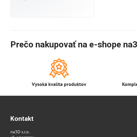
Prečo nakupovať na e-shope na3
Vysoká kvalita produktov
Komple
Kontakt
na3D s.r.o.