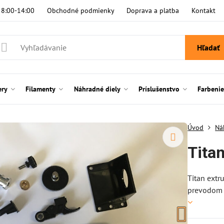
i 8:00-14:00
Obchodné podmienky
Doprava a platba
Kontakt
Hľadať
ery
Filamenty
Náhradné diely
Príslušenstvo
Farbeni
Úvod
Ná
Tita
Titan extr
prevodom m