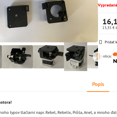
Vypredan
16,
13,35 €
Pridať
Výrobca:
Popis
otora!
oho typov tlačiarní napr. Rebel, Rebelix, Průša, Anet, a mnoho ďal