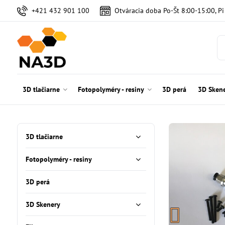
+421 432 901 100
Otváracia doba Po-Št 8:00-15:00, P
3D tlačiarne
Fotopolyméry - resiny
3D perá
3D Sken
3D tlačiarne
Fotopolyméry - resiny
3D perá
3D Skenery