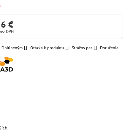
é
16 €
bez DPH
 k Obľúbeným
Otázka k produktu
Strážny pes
Doručenia
ších.