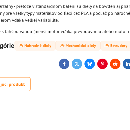
erzálny - pretože v štandardnom balení sú diely na bowden aj priamu
ný pre všetky typy materiálov od flexi cez PLA a pod. až po náročn
erom vďaka veľkej variabilite.
šie s ľahšou váhou (menší motor vďaka prevodovaniu alebo motor
górie
Náhradné diely
Mechanické diely
Extrudery
Facebook
Twitter
Bluesky
Pinterest
Reddit
L
júci produkt