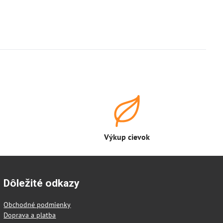
Výkup cievok
Dôležité odkazy
Obchodné podmienky
Doprava a platba