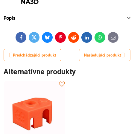
Popis
Facebook
Twitter
Bluesky
Pinterest
Reddit
LinkedIn
WhatsApp
E-
mail
Predchádzajúci produkt
Nasledujúci produkt
Alternatívne produkty