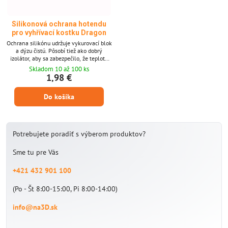
Silikonová ochrana hotendu
pro vyhřívací kostku Dragon
Ochrana silikónu udržuje vykurovací blok
a dýzu čistú. Pôsobí tiež ako dobrý
izolátor, aby sa zabezpečilo, že teplota
vykurovacieho bloku nie je ovplyvnená
Skladom 10 až 100 ks
prúdom vzduchu, čo zlepšuje kvalitu
1,98 €
tlače.
Do košíka
Potrebujete poradiť s výberom produktov?
Sme tu pre Vás
+421 432 901 100
(Po - Št 8:00-15:00, Pi 8:00-14:00)
info@na3D.sk