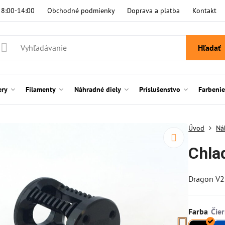
i 8:00-14:00
Obchodné podmienky
Doprava a platba
Kontakt
Hľadať
ery
Filamenty
Náhradné diely
Príslušenstvo
Farbeni
Úvod
Ná
Chla
Dragon V2.
Farba