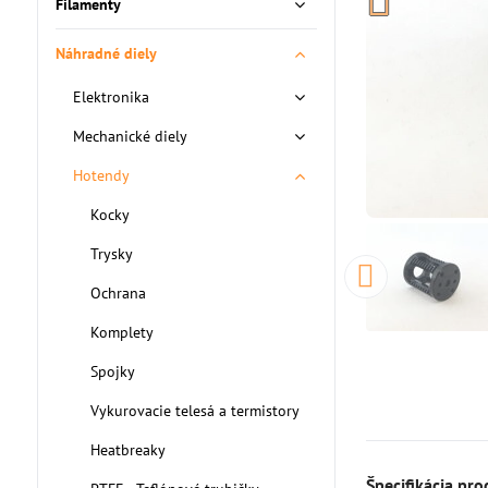
Filamenty
Náhradné diely
Elektronika
Mechanické diely
Hotendy
Kocky
Trysky
Ochrana
Komplety
Spojky
Vykurovacie telesá a termistory
Heatbreaky
Špecifikácia pro