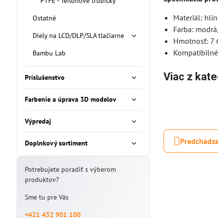
PTFE - Teflónové trubičky
Materiál: hlin
Ostatné
Farba: modrá,
Diely na LCD/DLP/SLA tlačiarne
Hmotnosť: 7 
Kompatibilné
Bambu Lab
Viac z kate
Príslušenstvo
Farbenie a úprava 3D modelov
Výpredaj
Predchádza
Doplnkový sortiment
Potrebujete poradiť s výberom
produktov?
Sme tu pre Vás
+421 432 901 100