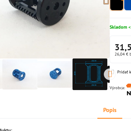
Skladom <
31,
26,04 €
Pridať
Výrobca:
Popis
duktu: