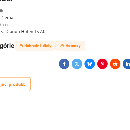
ík
 čierna
65 g
 s: Dragon Hotend v2.0
górie
Náhradné diely
Hotendy
Facebook
Twitter
Bluesky
Pinterest
Reddit
L
júci produkt