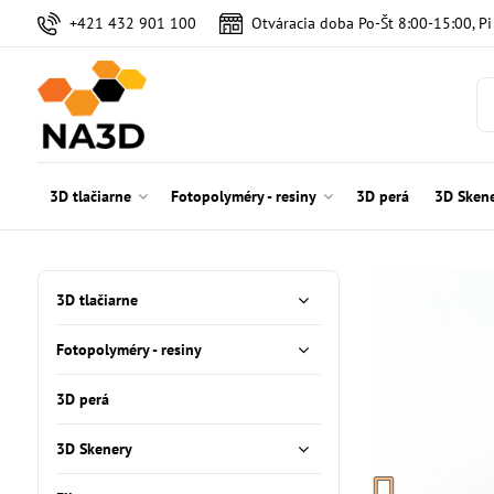
+421 432 901 100
Otváracia doba Po-Št 8:00-15:00, P
3D tlačiarne
Fotopolyméry - resiny
3D perá
3D Sken
3D tlačiarne
Fotopolyméry - resiny
3D perá
3D Skenery