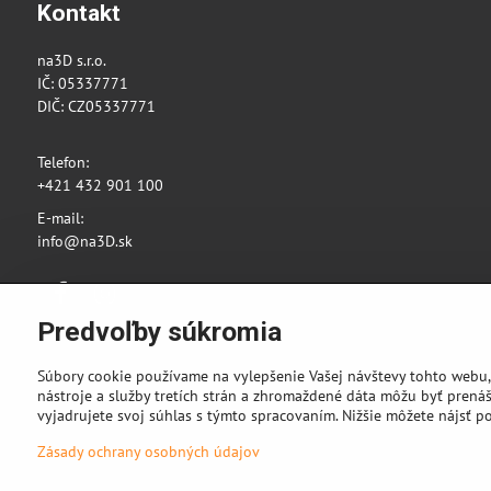
Kontakt
na3D s.r.o.
IČ: 05337771
DIČ: CZ05337771
Telefon:
+421 432 901 100
E-mail:
info@na3D.sk
Facebook
Instagram
Predvoľby súkromia
Súbory cookie používame na vylepšenie Vašej návštevy tohto webu,
nástroje a služby tretích strán a zhromaždené dáta môžu byť prenáš
vyjadrujete svoj súhlas s týmto spracovaním. Nižšie môžete nájsť p
Zásady ochrany osobných údajov