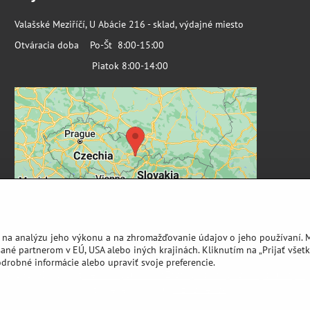
Valašské Meziříčí, U Abácie 216 - sklad, výdajné miesto
Otváracia doba Po-Št 8:00-15:00
Piatok 8:00-14:00
 na analýzu jeho výkonu a na zhromažďovanie údajov o jeho používaní. 
ané partnerom v EÚ, USA alebo iných krajinách. Kliknutím na „Prijať všetk
odrobné informácie alebo upraviť svoje preferencie.
©
2026
Copyright
Predvoľby súkromia
Zásady ochrany osobných údajov
Vytvorené pomocou:
BiznisWeb.sk