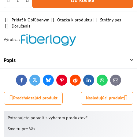
Do košíka
Pridať k Obľúbeným
Otázka k produktu
Strážny pes
Doručenia
Výrobca:
Popis
Facebook
Twitter
Bluesky
Pinterest
Reddit
LinkedIn
WhatsApp
E-
mail
Predchádzajúci produkt
Nasledujúci produkt
Potrebujete poradiť s výberom produktov?
Sme tu pre Vás