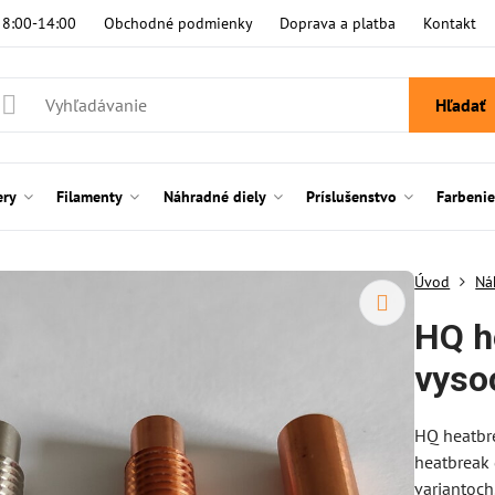
i 8:00-14:00
Obchodné podmienky
Doprava a platba
Kontakt
Hľadať
ery
Filamenty
Náhradné diely
Príslušenstvo
Farbeni
Úvod
Ná
HQ h
vyso
HQ heatbre
heatbreak 
variantoch