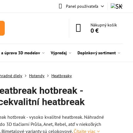
Panel používateľa
Nákupný košík
0 €
e a úprava 3D modelov
Výpredaj
Doplnkový sortiment
hradné diely
Hotendy
Heatbreaky
eatbreak hotbreak -
cekvalitní heatbreak
ak hotbreak - vysoko kvalitné heatbreak. Náhradné
do 3D tlačiarní Průša, Anet, Rebel, atď v niekoľkých
. Bimetalové varianty sú celokovové.
Čítajte viac