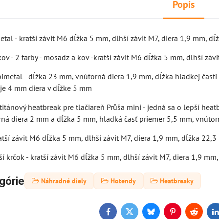
Popis
etal - kratší závit M6 dĺžka 5 mm, dlhší závit M7, diera 1,9 mm, d
ov - 2 farby - mosadz a kov -kratší závit M6 dĺžka 5 mm, dlhší zá
imetal - dĺžka 23 mm, vnútorná diera 1,9 mm, dĺžka hladkej časti
i je 4 mm diera v dĺžke 5 mm
- titánový heatbreak pre tlačiareň Průša mini - jedná sa o lepší he
rná diera 2 mm a dĺžka 5 mm, hladká časť priemer 5,5 mm, vnútor
ratší závit M6 dĺžka 5 mm, dlhší závit M7, diera 1,9 mm, dĺžka 22,
ší krčok - kratší závit M6 dĺžka 5 mm, dlhší závit M7, diera 1,9 m
górie
Náhradné diely
Hotendy
Heatbreaky
Facebook
Twitter
Bluesky
Pinterest
Reddit
L