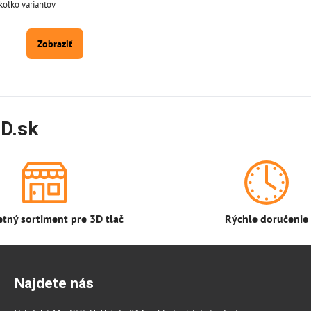
koľko variantov
Zobraziť
D.sk
tný sortiment pre 3D tlač
Rýchle doručenie
Najdete nás