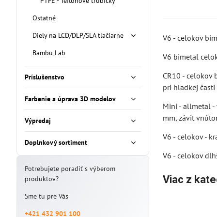
PTFE - Teflónové trubičky
Ostatné
Diely na LCD/DLP/SLA tlačiarne
V6 - celokov bim
Bambu Lab
V6 bimetal celok
CR10 - celokov b
Príslušenstvo
pri hladkej čast
Farbenie a úprava 3D modelov
Mini - allmetal 
mm, závit vnúto
Výpredaj
V6 - celokov - k
Doplnkový sortiment
V6 - celokov dlh
Potrebujete poradiť s výberom
Viac z kate
produktov?
Sme tu pre Vás
+421 432 901 100