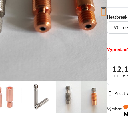
Heatbreak
Vypredan
12,
10,01 €
Pridať
Výrobca: