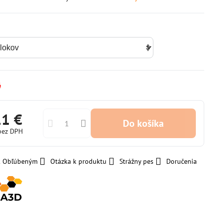
é
11 €
Do košíka
bez DPH
 k Obľúbeným
Otázka k produktu
Strážny pes
Doručenia