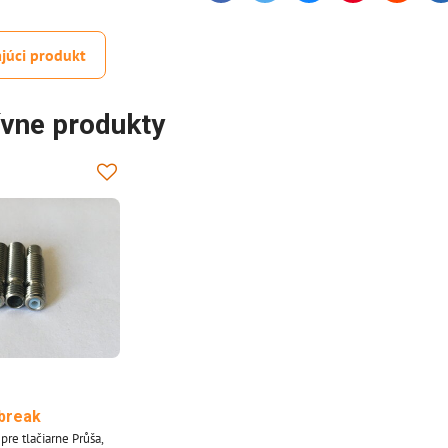
júci produkt
ívne produkty
break
,