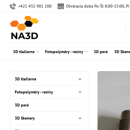
+421 432 901 100
Otváracia doba Po-Št 8:00-15:00, P
3D tlačiarne
Fotopolyméry - resiny
3D perá
3D Sken
3D tlačiarne
Fotopolyméry - resiny
3D perá
3D Skenery