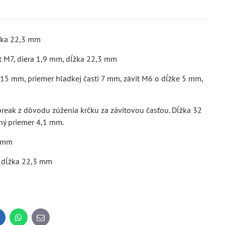
ĺžka 22,3 mm
vit M7, diera 1,9 mm, dĺžka 22,3 mm
 15 mm, priemer hladkej časti 7 mm, závit M6 o dĺžke 5 mm,
atbreak z dôvodu zúženia krčku za závitovou časťou. Dĺžka 32
ný priemer 4,1 mm.
3 mm
m, dĺžka 22,3 mm
inkedIn
WhatsApp
E-