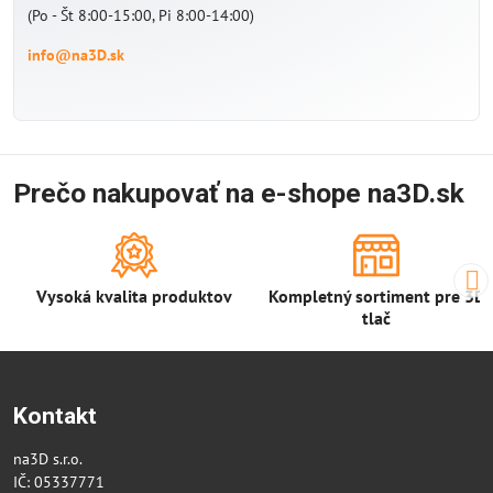
(Po - Št 8:00-15:00, Pi 8:00-14:00)
info@na3D.sk
Prečo nakupovať na e-shope na3D.sk
Vysoká kvalita produktov
Kompletný sortiment pre 3D
tlač
Kontakt
na3D s.r.o.
IČ: 05337771