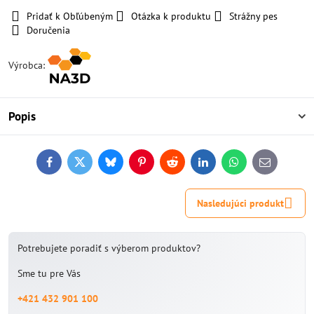
Pridať k Obľúbeným
Otázka k produktu
Strážny pes
Doručenia
Výrobca:
Popis
Facebook
Twitter
Bluesky
Pinterest
Reddit
LinkedIn
WhatsApp
E-
mail
Nasledujúci produkt
Potrebujete poradiť s výberom produktov?
Sme tu pre Vás
+421 432 901 100