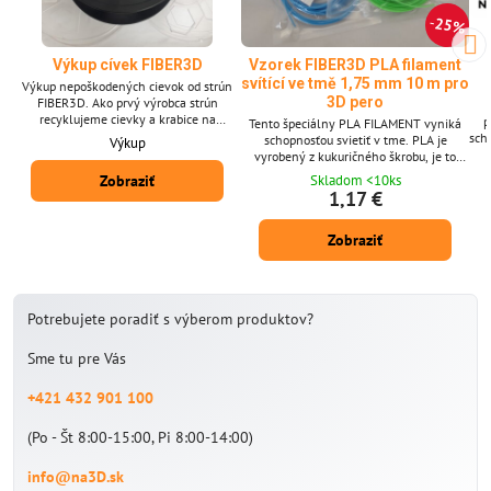
25%
Výkup cívek FIBER3D
Vzorek FIBER3D PLA filament
svítící ve tmě 1,75 mm 10 m pro
Výkup nepoškodených cievok od strún
3D pero
FIBER3D. Ako prvý výrobca strún
recyklujeme cievky a krabice na
p
Tento špeciálny PLA FILAMENT vyniká
filamenty, výkup vykonávame už od roku
schopností sví
schopnosťou svietiť v tme. PLA je
Výkup
2020.
vyrobený z kukuričného škrobu, je to
ek
ekologické prostredie. Netoxický a
Zobraziť
Skladom <10ks
pro
bezpečný. Svieti v tme. Priemer vlákna:
1,17 €
1,75 mm ± 0,02 mm. Balenie obsahuje
0,02mm. Balení
10 m šnúrky s priemerom 1,75 mm.
Zobraziť
Dodávané v 6 odtieňoch. PLA osvetlenie
v tme je dostupné aj v 1 kg
balení.Dostupnosť: objednávky-vzorky
budú dostupné do 1-7 dní od objednania.
Potrebujete poradiť s výberom produktov?
Sme tu pre Vás
+421 432 901 100
(Po - Št 8:00-15:00, Pi 8:00-14:00)
info@na3D.sk