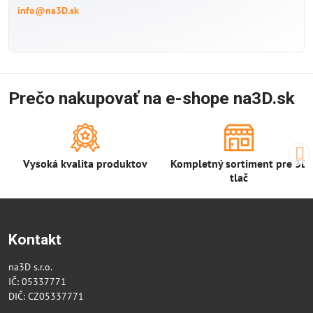
info@na3D.sk
Prečo nakupovať na e-shope na3D.sk
Vysoká kvalita produktov
Kompletný sortiment pre 3D
tlač
Kontakt
na3D s.r.o.
IČ: 05337771
DIČ: CZ05337771