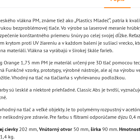
českého vlákna PM, známe tiež ako „Plastics Mladeč“, patria k kval
rukou bezproblémovej tlače. Vo výrobe sa laserové meranie hrúbk
zpečenie konštantného priemeru šnúry po celej svojej dĺžke. Reťa
m krytom proti UV žiareniu a v každom balení je sušiaci vrecko, k
na materiáli. Vlákna sa vyrábajú v širokej škále farieb.
ing Orange 1,75 mm PM je materiál určený pre 3D tlač pomocou te
 má
Funkčné vzorky, prototypy, výrobné nástroje, ale aj na výrobu v
itie. Vhodný na tlač na tlačiarňa s vyhrievanou podložkou.
arby sú lesklé a niektoré priehľadné. Classic Abs je tvrdší, vyznaču
tné.
 vhodný na tlač a veľké objekty. Je to polymérny rozpustný v acetóne
je neškodný pre zdravie. Pre farbu s flitrami odporúčame dýzu 0,4 
ej cievky
202 mm,
Vnútorný otvor
50 mm,
šírka
90 mm.
Hmotnosť
a
1,4 kg.