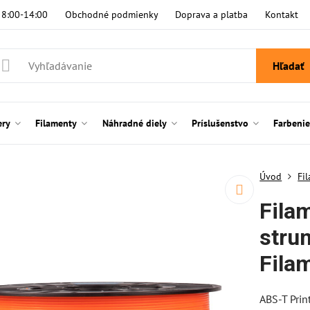
i 8:00-14:00
Obchodné podmienky
Doprava a platba
Kontakt
Hľadať
ery
Filamenty
Náhradné diely
Príslušenstvo
Farbeni
Úvod
Fi
Fila
stru
Fila
ABS-T Prin