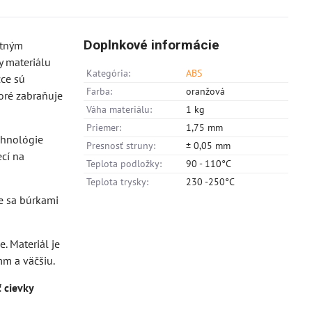
Doplnkové informácie
itným
y materiálu
Kategória:
ABS
zce sú
Farba:
oranžová
toré zabraňuje
Váha materiálu:
1 kg
Priemer:
1,75 mm
chnológie
Presnosť struny:
± 0,05 mm
ecí na
Teplota podložky:
90 - 110°C
Teplota trysky:
230 -250°C
je sa búrkami
. Materiál je
mm a väčšiu.
 cievky