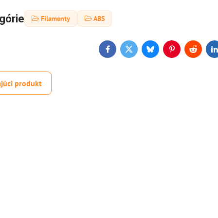
górie
Filamenty
ABS
Facebook
Twitter
Bluesky
Pinterest
Reddit
L
júci produkt