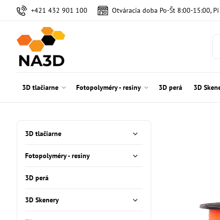
+421 432 901 100
Otváracia doba Po-Št 8:00-15:00, P
3D tlačiarne
Fotopolyméry - resiny
3D perá
3D Sken
3D tlačiarne
Fotopolyméry - resiny
3D perá
3D Skenery