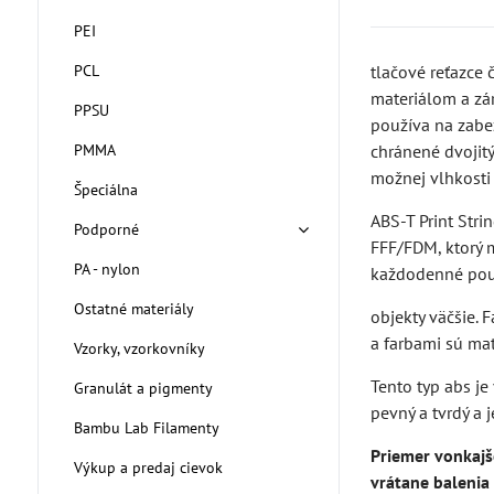
PEI
PCL
tlačové reťazce 
materiálom a zá
PPSU
používa na zabe
PMMA
chránené dvojitý
možnej vlhkosti 
Špeciálna
ABS-T Print Str
Podporné
FFF/FDM, ktorý
PA - nylon
každodenné použ
Ostatné materiály
objekty väčšie. F
a farbami sú ma
Vzorky, vzorkovníky
Tento typ abs je
Granulát a pigmenty
pevný a tvrdý a 
Bambu Lab Filamenty
Priemer vonkajš
Výkup a predaj cievok
vrátane baleni