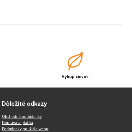
Výkup cievok
Dôležité odkazy
Obchodné podmienky
Doprava a platba
Podmienky použitia webu