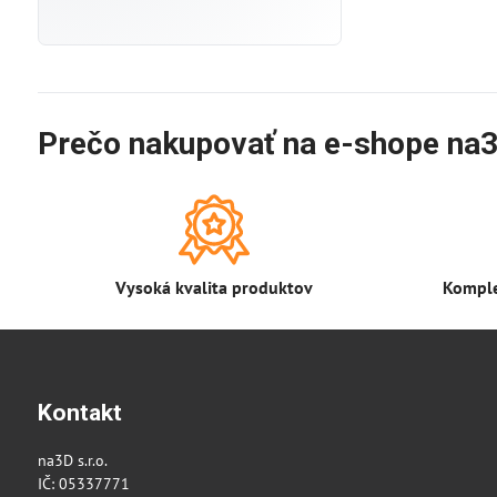
Prečo nakupovať na e-shope na3
Vysoká kvalita produktov
Komple
Kontakt
na3D s.r.o.
IČ: 05337771