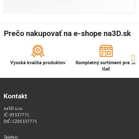
Prečo nakupovať na e-shope na3D.sk
Vysoká kvalita produktov
Kompletný sortiment pre 3D
tlač
Kontakt
na3D s.r.o.
IČ: 05337771
DIČ: CZ05337771
Telefon: