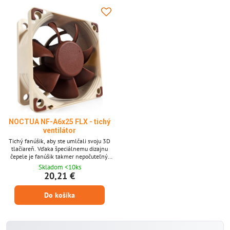
NOCTUA NF-A6x25 FLX - tichý
ventilátor
Tichý fanúšik, aby ste umlčali svoju 3D
tlačiareň. Vďaka špeciálnemu dizajnu
čepele je fanúšik takmer nepočuteľný.
Rotor má špeciálne navrhnuté ramenné
Skladom <10ks
čepele, aby sa zabezpečila maximálna
20,21 €
pokojná prevádzka. Rýchlosť fanúšikov
so štandardným 3000 ot./min. Môže byť
Do košíka
znížená o L.N.A. (Adaptér s nízkym
šumom) Adaptér na 1600 ot./min., A tak
znižuje hluk iba na 16,7 dB.