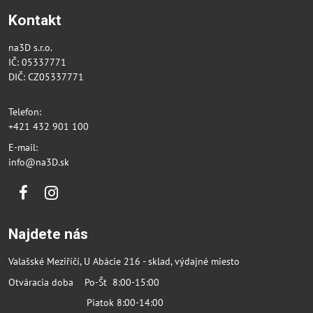
Kontakt
na3D s.r.o.
IČ: 05337771
DIČ: CZ05337771
Telefon:
+421 432 901 100
E-mail:
info@na3D.sk
Facebook
Instagram
Najdete nás
Valašské Meziříčí, U Abácie 216 - sklad, výdajné miesto
Otváracia doba Po-Št 8:00-15:00
Piatok 8:00-14:00