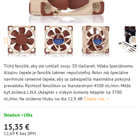
Tichý fanúšik, aby ste umlčali svoju 3D tlačiareň. Vďaka špeciálnemu
dizajnu čepele je fanúšik takmer nepočuteľný. Rotor má špeciálne
navrhnuté ramenné čepele, aby sa zabezpečila maximálna pokojná
prevádzka. Rýchlosť fanúšikov so štandardným 4500 ot./min. Môže
byť znížená L.N.A. (Adaptér s nízkym šumom) Adaptér na 3700
ot./min. Na zníženie hluku na iba 12,9 dB
Čítajte viac
Skladom <10ks
15,35 €
12,69 €
bez DPH