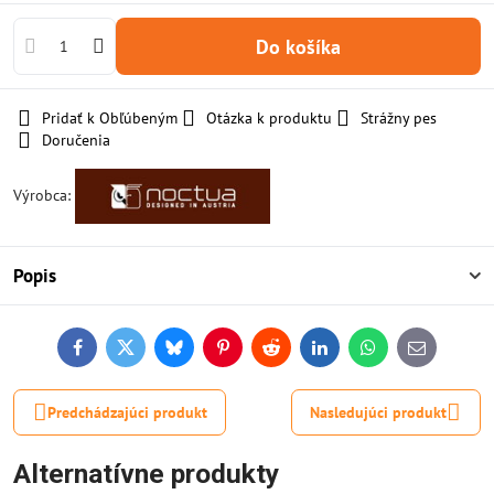
Do košíka
Pridať k Obľúbeným
Otázka k produktu
Strážny pes
Doručenia
Výrobca:
Popis
Facebook
Twitter
Bluesky
Pinterest
Reddit
LinkedIn
WhatsApp
E-
mail
Predchádzajúci produkt
Nasledujúci produkt
Alternatívne produkty