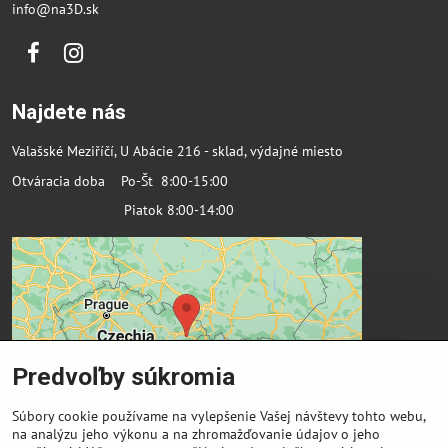
info@na3D.sk
Facebook
Instagram
Najdete nás
Valašské Meziříčí, U Abácie 216 - sklad, výdajné miesto
Otváracia doba Po-Št 8:00-15:00
Piatok 8:00-14:00
Predvoľby súkromia
Súbory cookie používame na vylepšenie Vašej návštevy tohto webu,
na analýzu jeho výkonu a na zhromažďovanie údajov o jeho