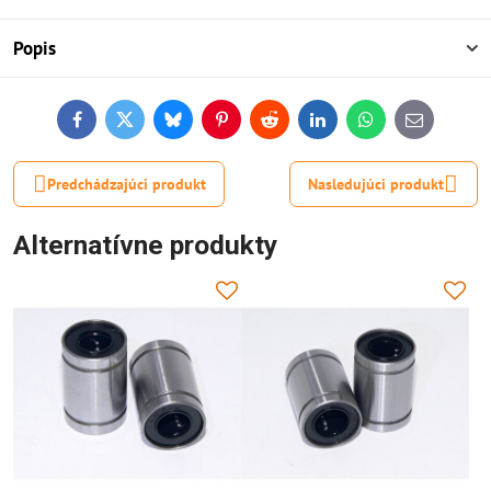
Popis
Facebook
Twitter
Bluesky
Pinterest
Reddit
LinkedIn
WhatsApp
E-
mail
Predchádzajúci produkt
Nasledujúci produkt
Alternatívne produkty