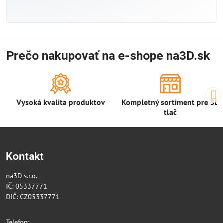
Prečo nakupovať na e-shope na3D.sk
Vysoká kvalita produktov
Kompletný sortiment pre 3D
tlač
Kontakt
na3D s.r.o.
IČ: 05337771
DIČ: CZ05337771
Telefon: