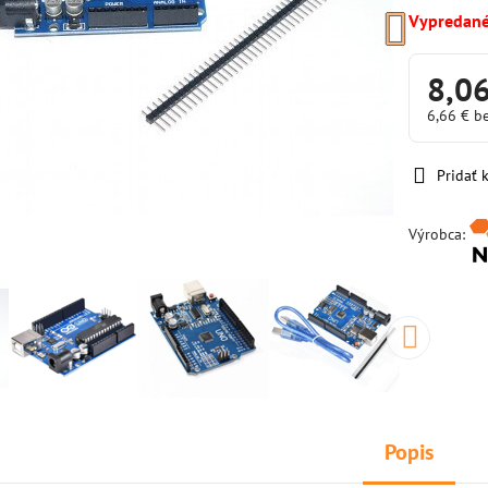
Vypredan
8,0
6,66 €
b
Pridať
Výrobca:
Popis