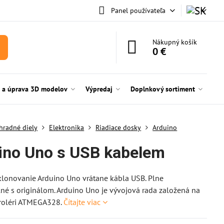
Panel používateľa
Nákupný košík
0 €
e a úprava 3D modelov
Výpredaj
Doplnkový sortiment
hradné diely
Elektronika
Riadiace dosky
Arduino
ino Uno s USB kabelem
lonovanie Arduino Uno vrátane kábla USB. Plne
né s originálom. Arduino Uno je vývojová rada založená na
roléri ATMEGA328.
Čítajte viac