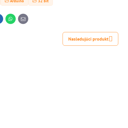
Arduino
32 bit
inkedIn
WhatsApp
E-
mail
Nasledujúci produkt