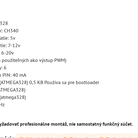
a328
r: CH340
ätie: 5v
tie: 7-12v
 6-20v
(6 použiteľných ako výstup PWM)
: 6
n PIN: 40 mA
 (ATMEGA328) 0,5 KB Používa sa pre bootloader
ATMEGA328)
(atmega328)
MHz
žadovať profesionálne montáž, nie samostatný funkčný súčet.