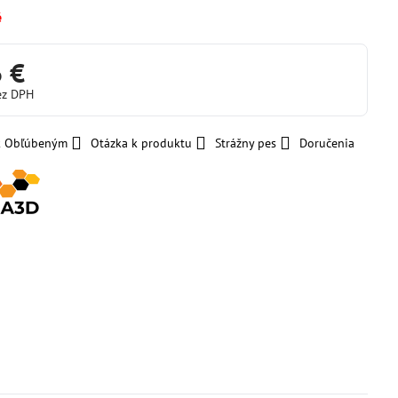
é
6 €
ez DPH
 k Obľúbeným
Otázka k produktu
Strážny pes
Doručenia