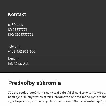
Kontakt
na3D s.r.o.
IČ: 05337771
DIČ: CZ05337771
Telefon:
+421 432 901 100
E-mail:
info@na3D.sk
Facebook
Instagram
Predvoľby súkromia
Súbory cookie používame na vylepšenie Vašej návštevy tohto webu,
nástroje a služby tretích strán a zhromaždené dáta môžu byť prenáš
vyjadrujete svoj súhlas s týmto spracovaním. Nižšie môžete nájsť p