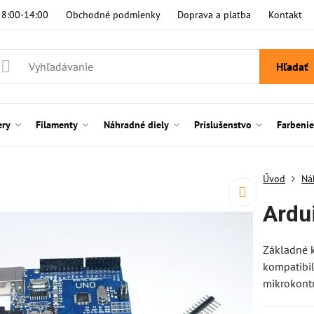
i 8:00-14:00
Obchodné podmienky
Doprava a platba
Kontakt
Hľadať
ery
Filamenty
Náhradné diely
Príslušenstvo
Farbeni
Úvod
Ná
Ardu
Základné k
kompatibil
mikrokont