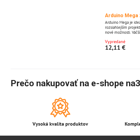
Arduino Mega 
Arduino Mega je ide
rozsiahlejším projek
nové možnosti. Väčší
viac priestoru pre Va
Vypredané
Arduino Mega 2560. 
12,11 €
predradníkom.
Prečo nakupovať na e-shope na3
Vysoká kvalita produktov
Komple