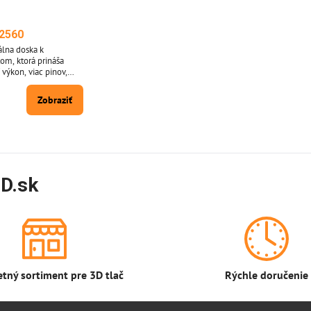
2560
álna doska k
tom, ktorá prináša
 výkon, viac pinov,
še projekty to je
Ide o klon s CH340
Zobraziť
D.sk
tný sortiment pre 3D tlač
Rýchle doručenie