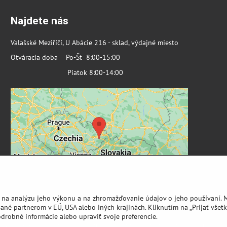
Najdete nás
Valašské Meziříčí, U Abácie 216 - sklad, výdajné miesto
Otváracia doba Po-Št 8:00-15:00
Piatok 8:00-14:00
 na analýzu jeho výkonu a na zhromažďovanie údajov o jeho používaní. 
ané partnerom v EÚ, USA alebo iných krajinách. Kliknutím na „Prijať všetk
odrobné informácie alebo upraviť svoje preferencie.
©
2026
Copyright
Predvoľby súkromia
Zásady ochrany osobných údajov