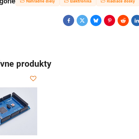
górie
Náhradné diely
Elektronika
Riadiace dosky
Facebook
Twitter
Bluesky
Pinterest
Reddit
L
ívne produkty