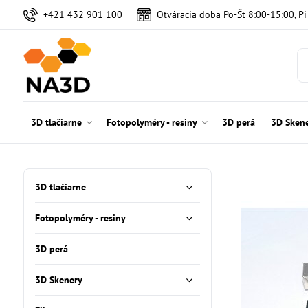
+421 432 901 100
Otváracia doba Po-Št 8:00-15:00, P
3D tlačiarne
Fotopolyméry - resiny
3D perá
3D Sken
3D tlačiarne
Fotopolyméry - resiny
3D perá
3D Skenery