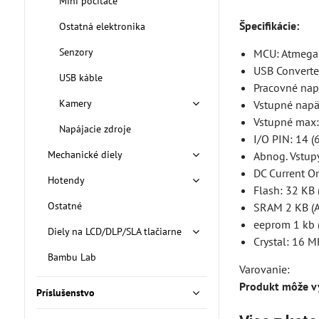
Mini počítače
Špecifikácie:
Ostatná elektronika
Senzory
MCU: Atmeg
USB Converte
USB káble
Pracovné nap
Kamery
Vstupné napä
Vstupné max:
Napájacie zdroje
I/O PIN: 14 
Mechanické diely
Abnog. Vstupy
DC Current O
Hotendy
Flash: 32 KB
Ostatné
SRAM 2 KB (
eeprom 1 kb 
Diely na LCD/DLP/SLA tlačiarne
Crystal: 16 
Bambu Lab
Varovanie:
Produkt môže vy
Príslušenstvo