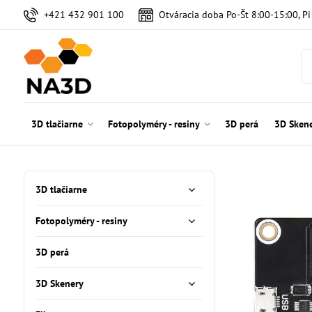
+421 432 901 100
Otváracia doba Po-Št 8:00-15:00, P
3D tlačiarne
Fotopolyméry - resiny
3D perá
3D Sken
3D tlačiarne
Fotopolyméry - resiny
3D perá
3D Skenery