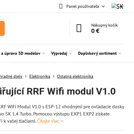
Panel používateľa
Nákupný košík
0 €
e a úprava 3D modelov
Výpredaj
Doplnkový sortiment
hradné diely
Elektronika
Ostatná elektronika
iřující RRF Wifi modul V1.0
RRF WiFi Modul V1.0 s ESP-12 vhodnými pre ovládacie dosky
ebo SK 1.4 Turbo. Pomocou výstupu EXP1 EXP2 získate
i k vašej tlačiarni.
Čítajte viac