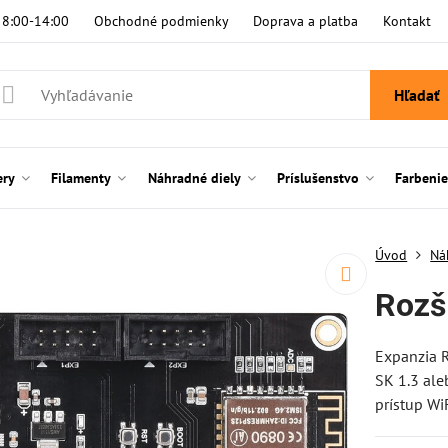
i 8:00-14:00
Obchodné podmienky
Doprava a platba
Kontakt
Hľadať
ery
Filamenty
Náhradné diely
Príslušenstvo
Farbeni
Úvod
Ná
Rozš
Expanzia 
SK 1.3 al
prístup WiF