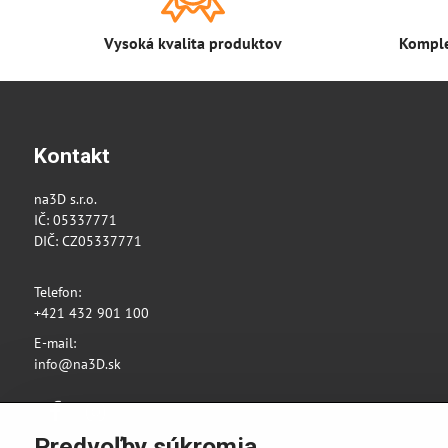
Vysoká kvalita produktov
Komple
Kontakt
na3D s.r.o.
IČ: 05337771
DIČ: CZ05337771
Telefon:
+421 432 901 100
E-mail:
info@na3D.sk
Facebook
Instagram
Predvoľby súkromia