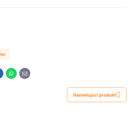
ika
inkedIn
WhatsApp
E-
mail
Nasledujúci produkt