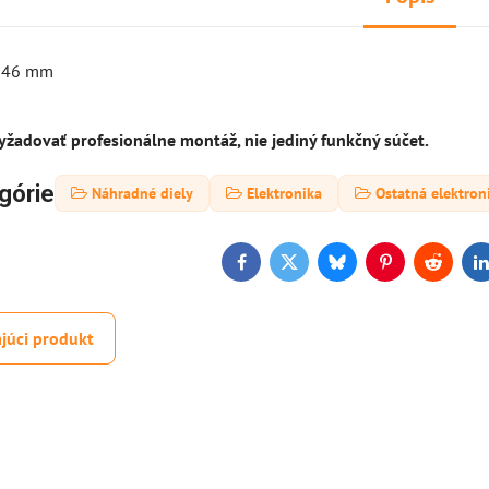
x 46 mm
žadovať profesionálne montáž, nie jediný funkčný súčet.
górie
Náhradné diely
Elektronika
Ostatná elektron
Facebook
Twitter
Bluesky
Pinterest
Reddit
L
júci produkt