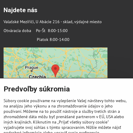
Najdete nás
Valašské Meziříčí, U Abácie 216 - sklad, výdajné miesto
Otváracia doba Po-Št 8:00-15:00
Piatok 8:00-14:00
Predvoľby súkromia
Súbory cookie používame na vylepšenie Vašej návštevy tohto webu,
na analýzu jeho výkonu a na zhromažďovanie údajov o jeho
používaní. Môžeme na to použiť nástroje a služby tretích strán a
zhromaždené dáta môžu byť prenášané partnerom v EÚ, USA alebo
Dôležité odkazy
iných krajinách. Kliknutím na „Prijať všetky súbory cookie"
vyjadrujete svoj súhlas s týmto spracovaním. Nižšie môžete nájsť
podrobné informácie alebo upraviť svoje preferencie.