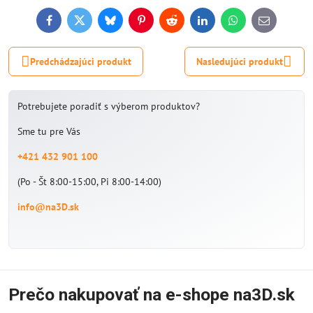
Facebook
Twitter
Bluesky
Pinterest
Reddit
LinkedIn
WhatsApp
E-
mail
Predchádzajúci produkt
Nasledujúci produkt
Potrebujete poradiť s výberom produktov?
Sme tu pre Vás
+421 432 901 100
(Po - Št 8:00-15:00, Pi 8:00-14:00)
info@na3D.sk
Prečo nakupovať na e-shope na3D.sk