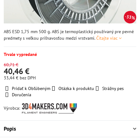
33%
ABS ESD 1,75 mm 500 g. ABS je termoplastický používaný pre pevné
predmety s veľkou priľnavosťou medzi vrstvami.
Čítajte viac
Trvale vypredané
60,71 €
40,46 €
33,44 €
bez DPH
Pridať k Obľúbeným
Otázka k produktu
Strážny pes
Doručenia
Výrobca:
Popis