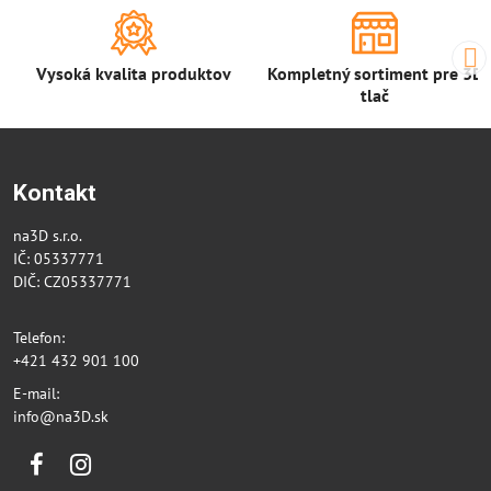
Vysoká kvalita produktov
Kompletný sortiment pre 3D
tlač
Kontakt
na3D s.r.o.
IČ: 05337771
DIČ: CZ05337771
Telefon:
+421 432 901 100
E-mail:
info@na3D.sk
Facebook
Instagram