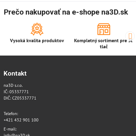
Prečo nakupovať na e-shope na3D.sk
Vysoká kvalita produktov
Kompletný sortiment pre 3D
tlač
Kontakt
na3D s.r.o.
IČ: 05337771
DIČ: CZ05337771
Telefon:
+421 432 901 100
E-mail:
info@na3D.sk