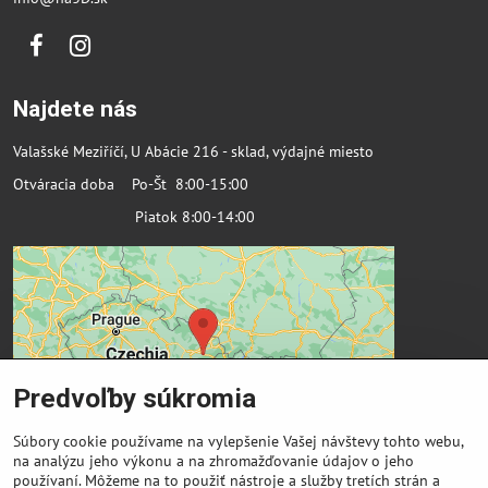
Facebook
Instagram
Najdete nás
Valašské Meziříčí, U Abácie 216 - sklad, výdajné miesto
Otváracia doba Po-Št 8:00-15:00
Piatok 8:00-14:00
Predvoľby súkromia
Súbory cookie používame na vylepšenie Vašej návštevy tohto webu,
na analýzu jeho výkonu a na zhromažďovanie údajov o jeho
používaní. Môžeme na to použiť nástroje a služby tretích strán a