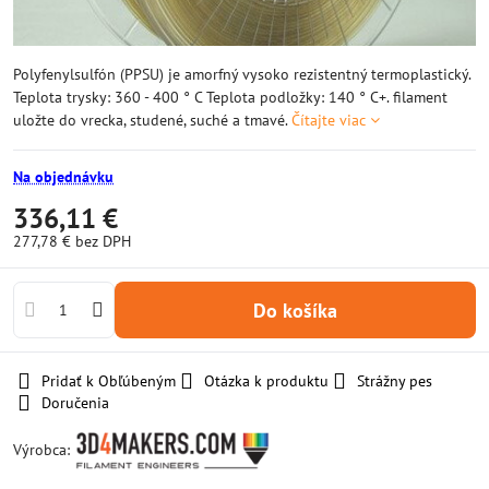
Polyfenylsulfón (PPSU) je amorfný vysoko rezistentný termoplastický.
Teplota trysky: 360 - 400 ° C Teplota podložky: 140 ° C+. filament
uložte do vrecka, studené, suché a tmavé.
Čítajte viac
Na objednávku
336,11 €
277,78 €
bez DPH
Do košíka
Pridať k Obľúbeným
Otázka k produktu
Strážny pes
Doručenia
Výrobca: