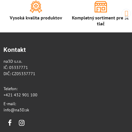
Vysoká kvalita produktov
Kompletný sortiment pre 3D
tlač
Kontakt
na3D s.r.o.
IČ: 05337771
DIČ: CZ05337771
Telefon:
+421 432 901 100
E-mail:
info@na3D.sk
Facebook
Instagram