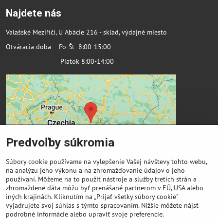
Najdete nás
Valašské Meziříčí, U Abácie 216 - sklad, výdajné miesto
Otváracia doba Po-Št 8:00-15:00
Piatok 8:00-14:00
Predvoľby súkromia
Súbory cookie používame na vylepšenie Vašej návštevy tohto webu,
na analýzu jeho výkonu a na zhromažďovanie údajov o jeho
používaní. Môžeme na to použiť nástroje a služby tretích strán a
zhromaždené dáta môžu byť prenášané partnerom v EÚ, USA alebo
Dôležité odkazy
iných krajinách. Kliknutím na „Prijať všetky súbory cookie"
vyjadrujete svoj súhlas s týmto spracovaním. Nižšie môžete nájsť
podrobné informácie alebo upraviť svoje preferencie.