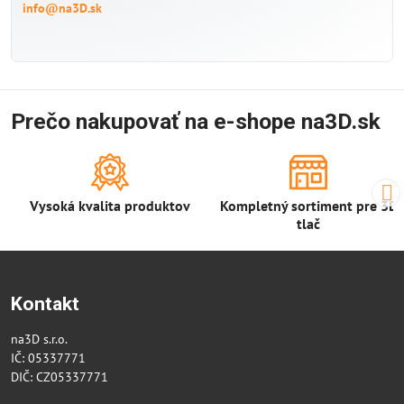
info@na3D.sk
Prečo nakupovať na e-shope na3D.sk
Vysoká kvalita produktov
Kompletný sortiment pre 3D
tlač
Kontakt
na3D s.r.o.
IČ: 05337771
DIČ: CZ05337771