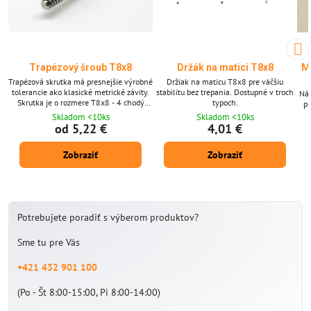
Trapézový šroub T8x8
Držák na matici T8x8
Ma
Trapézová skrutka má presnejšie výrobné
Držiak na maticu T8x8 pre väčšiu
tolerancie ako klasické metrické závity.
stabilitu bez trepania. Dostupné v troch
Náh
Skrutka je o rozmere T8x8 - 4 chodý
typoch.
p
závit. Bez matice - na výber klasická
Skladom <10ks
Skladom <10ks
matica alebo matica s pružinou na
od 5,22 €
4,01 €
vymedzenie vôle.
Zobraziť
Zobraziť
Potrebujete poradiť s výberom produktov?
Sme tu pre Vás
+421 432 901 100
(Po - Št 8:00-15:00, Pi 8:00-14:00)