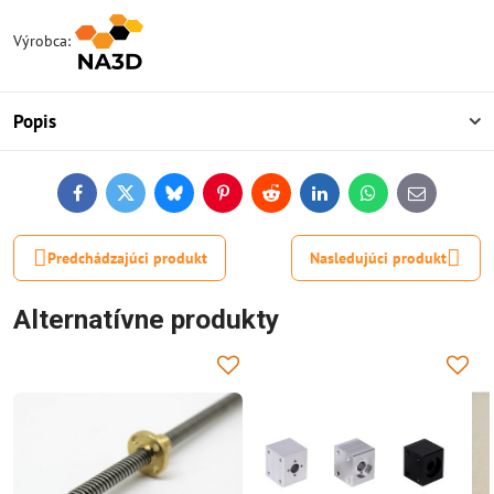
Výrobca:
Popis
Facebook
Twitter
Bluesky
Pinterest
Reddit
LinkedIn
WhatsApp
E-
mail
Predchádzajúci produkt
Nasledujúci produkt
Alternatívne produkty