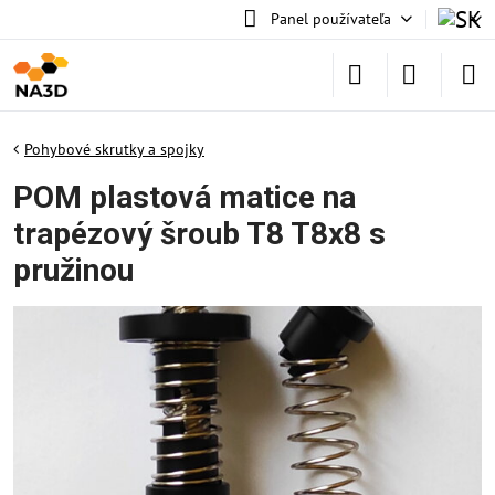
Panel používateľa
Pohybové skrutky a spojky
POM plastová matice na
trapézový šroub T8 T8x8 s
pružinou