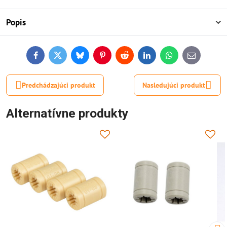
Popis
Facebook
Twitter
Bluesky
Pinterest
Reddit
LinkedIn
WhatsApp
E-
mail
Predchádzajúci produkt
Nasledujúci produkt
Alternatívne produkty