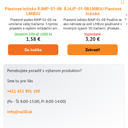
Plastové ložisko RJMP-01-08
RJ4JP-01-08 LM8UU Plastové
LM8UU
ložisko
L
v
Plastové puzdro RJMP-01-08 na
Plastové ložisko RJ4JP-01-08 Používa sa
(
umlčanie vašej tlačiarne. S týmito
ako náhrada za oceľ LM8UU používané v
prípadmi a lepšími ovládačmi ani
mnohých typoch 3D tlačiarní. (Produkt si
neviete, že tlačiareň je v prevádzke.
môžete objednať po 1 kuse, fotografia je
Skladom 500 až 1000 ks
Vypredané
(Produkt si môžete objednať po 1 kuse,
iba ilustratívna.)
1,58 €
3,20 €
fotografia je iba ilustratívna.)
Do košíka
Zobraziť
Potrebujete poradiť s výberom produktov?
Sme tu pre Vás
+421 432 901 100
(Po - Št 8:00-15:00, Pi 8:00-14:00)
info@na3D.sk