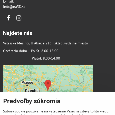
E-mail:
info@na3D.sk
Facebook
Instagram
Najdete nás
Valašské Meziříčí, U Abácie 216 - sklad, výdajné miesto
Otváracia doba Po-Št 8:00-15:00
Piatok 8:00-14:00
Predvoľby súkromia
Súbory cookie používame na vylepšenie Vašej návštevy tohto webu,