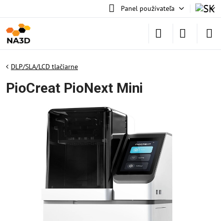
Panel používateľa
DLP/SLA/LCD tlačiarne
PioCreat PioNext Mini