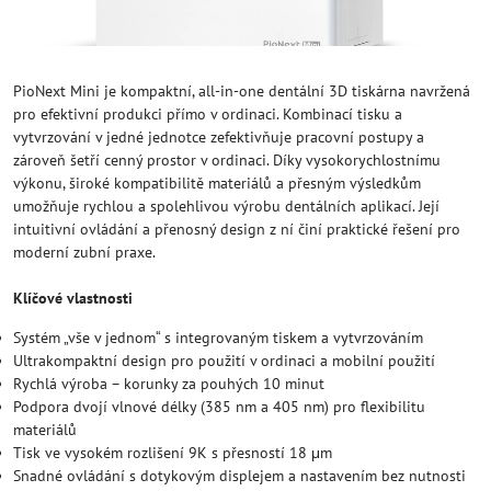
PioNext Mini je kompaktní, all-in-one dentální 3D tiskárna navržená
pro efektivní produkci přímo v ordinaci. Kombinací tisku a
vytvrzování v jedné jednotce zefektivňuje pracovní postupy a
zároveň šetří cenný prostor v ordinaci. Díky vysokorychlostnímu
výkonu, široké kompatibilitě materiálů a přesným výsledkům
umožňuje rychlou a spolehlivou výrobu dentálních aplikací. Její
intuitivní ovládání a přenosný design z ní činí praktické řešení pro
moderní zubní praxe.
Klíčové vlastnosti
Systém „vše v jednom“ s integrovaným tiskem a vytvrzováním
Ultrakompaktní design pro použití v ordinaci a mobilní použití
Rychlá výroba – korunky za pouhých 10 minut
Podpora dvojí vlnové délky (385 nm a 405 nm) pro flexibilitu
materiálů
Tisk ve vysokém rozlišení 9K s přesností 18 μm
Snadné ovládání s dotykovým displejem a nastavením bez nutnosti