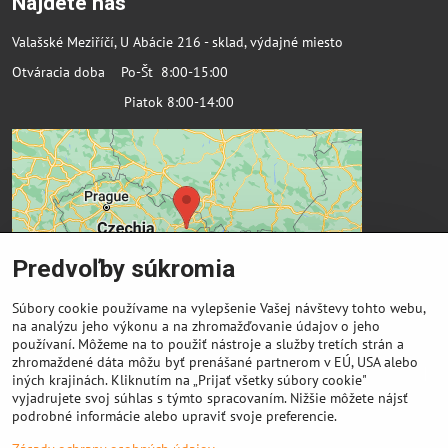
Najdete nás
Valašské Meziříčí, U Abácie 216 - sklad, výdajné miesto
Otváracia doba Po-Št 8:00-15:00
Piatok 8:00-14:00
Predvoľby súkromia
Súbory cookie používame na vylepšenie Vašej návštevy tohto webu,
na analýzu jeho výkonu a na zhromažďovanie údajov o jeho
používaní. Môžeme na to použiť nástroje a služby tretích strán a
zhromaždené dáta môžu byť prenášané partnerom v EÚ, USA alebo
Dôležité odkazy
iných krajinách. Kliknutím na „Prijať všetky súbory cookie"
vyjadrujete svoj súhlas s týmto spracovaním. Nižšie môžete nájsť
podrobné informácie alebo upraviť svoje preferencie.
Výkup cievok