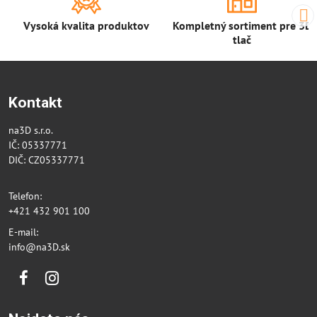
Vysoká kvalita produktov
Kompletný sortiment pre 3D
tlač
Kontakt
na3D s.r.o.
IČ: 05337771
DIČ: CZ05337771
Telefon:
+421 432 901 100
E-mail:
info@na3D.sk
Facebook
Instagram