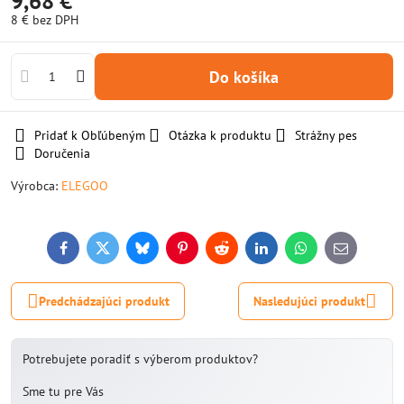
9,68 €
8 €
bez DPH
Do košíka
Pridať k Obľúbeným
Otázka k produktu
Strážny pes
Doručenia
Výrobca:
ELEGOO
Facebook
Twitter
Bluesky
Pinterest
Reddit
LinkedIn
WhatsApp
E-
mail
Predchádzajúci produkt
Nasledujúci produkt
Potrebujete poradiť s výberom produktov?
Sme tu pre Vás