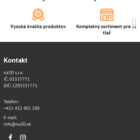
Vysoká kvalita produktov
Kompletný sortiment pre 3D
tlač
Kontakt
na3D s.r.o.
IČ: 05337771
DIČ: CZ05337771
Telefon:
+421 432 901 100
E-mail:
info@na3D.sk