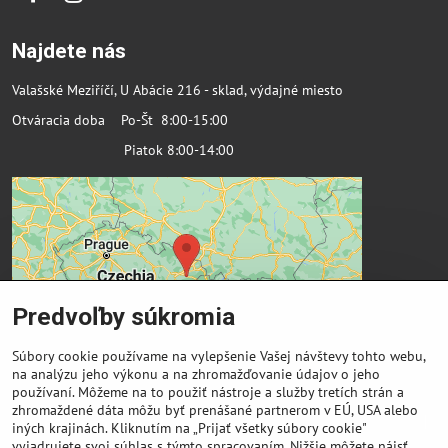
Facebook
Instagram
Najdete nás
Valašské Meziříčí, U Abácie 216 - sklad, výdajné miesto
Otváracia doba Po-Št 8:00-15:00
Piatok 8:00-14:00
Predvoľby súkromia
Súbory cookie používame na vylepšenie Vašej návštevy tohto webu,
na analýzu jeho výkonu a na zhromažďovanie údajov o jeho
používaní. Môžeme na to použiť nástroje a služby tretích strán a
zhromaždené dáta môžu byť prenášané partnerom v EÚ, USA alebo
Dôležité odkazy
iných krajinách. Kliknutím na „Prijať všetky súbory cookie"
vyjadrujete svoj súhlas s týmto spracovaním. Nižšie môžete nájsť