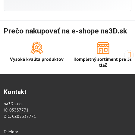
Prečo nakupovať na e-shope na3D.sk
Vysoká kvalita produktov
Kompletný sortiment pre 3D
tlač
Kontakt
na3D s.r.o.
IČ: 05337771
DIČ: CZ05337771
Telefon: