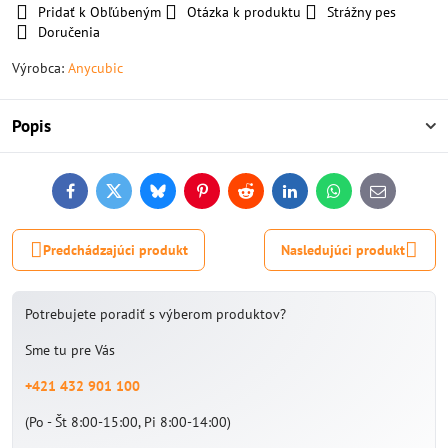
Pridať k Obľúbeným
Otázka k produktu
Strážny pes
Doručenia
Výrobca:
Anycubic
Popis
Facebook
Twitter
Bluesky
Pinterest
Reddit
LinkedIn
WhatsApp
E-
mail
Predchádzajúci produkt
Nasledujúci produkt
Potrebujete poradiť s výberom produktov?
Sme tu pre Vás
+421 432 901 100
(Po - Št 8:00-15:00, Pi 8:00-14:00)