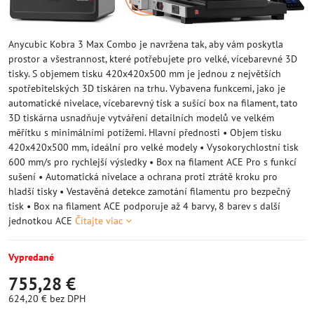
Anycubic Kobra 3 Max Combo je navržena tak, aby vám poskytla
prostor a všestrannost, které potřebujete pro velké, vícebarevné 3D
tisky. S objemem tisku 420x420x500 mm je jednou z největších
spotřebitelských 3D tiskáren na trhu. Vybavena funkcemi, jako je
automatické nivelace, vícebarevný tisk a sušící box na filament, tato
3D tiskárna usnadňuje vytváření detailních modelů ve velkém
měřítku s minimálními potížemi. Hlavní přednosti • Objem tisku
420x420x500 mm, ideální pro velké modely • Vysokorychlostní tisk
600 mm/s pro rychlejší výsledky • Box na filament ACE Pro s funkcí
sušení • Automatická nivelace a ochrana proti ztrátě kroku pro
hladší tisky • Vestavěná detekce zamotání filamentu pro bezpečný
tisk • Box na filament ACE podporuje až 4 barvy, 8 barev s další
jednotkou ACE
Čítajte viac
Vypredané
755,28 €
624,20 €
bez DPH