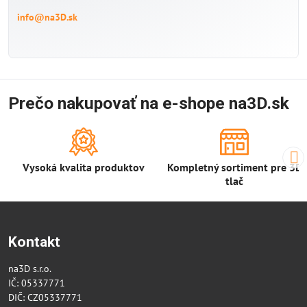
info@na3D.sk
Prečo nakupovať na e-shope na3D.sk
Vysoká kvalita produktov
Kompletný sortiment pre 3D
tlač
Kontakt
na3D s.r.o.
IČ: 05337771
DIČ: CZ05337771