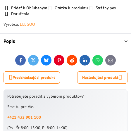
Pridať k Obľúbeným
Otázka k produktu
Strážny pes
Doručenia
Výrobca:
ELEGOO
Popis
Facebook
Twitter
Bluesky
Pinterest
Reddit
LinkedIn
WhatsApp
E-
mail
Predchádzajúci produkt
Nasledujúci produkt
Potrebujete poradiť s výberom produktov?
Sme tu pre Vás
+421 432 901 100
(Po - Št 8:00-15:00, Pi 8:00-14:00)